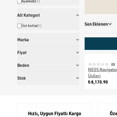
Ayakkabı
(
1
)
Alt Kategori
Son Eklenen
Üst botlar
(
1
)
Marka
Fiyat
(
0
)
Beden
NEOS Navigator
Üstleri
Stok
₺ 8,170.90
Hızlı, Uygun Fiyatlı Kargo
Öze