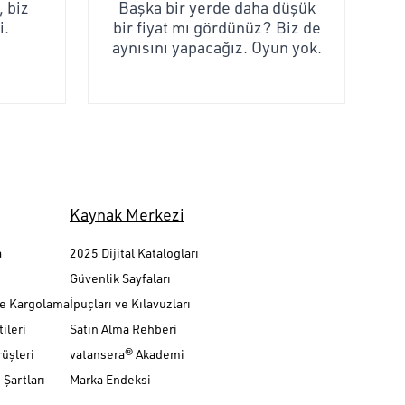
 biz
Başka bir yerde daha düşük
i.
bir fiyat mı gördünüz? Biz de
aynısını yapacağız. Oyun yok.
Kaynak Merkezi
a
2025 Dijital Katalogları
Güvenlik Sayfaları
ve Kargolama
İpuçları ve Kılavuzları
ileri
Satın Alma Rehberi
üşleri
vatansera® Akademi
Şartları
Marka Endeksi