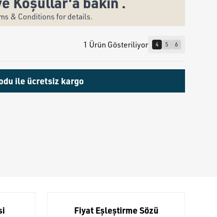
ve Koşullar'a bakın .
s & Conditions for details.
1 Ürün Gösteriliyor
4
5
6
odu ile ücretsiz kargo
si
Fiyat Eşleştirme Sözü