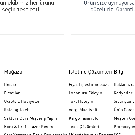
n ekibimiz her ürünü
Ürün size uymuyorsa,
düzeltiriz. Garantil
seçip test etti.
Mağaza
İşletme Çözümleri
Bilgi
Hesap
Fiyat Eşleştirme Sözü
Hakkımızd
Fırsatlar
Logonuzu Ekleyin
Kariyerler
Ücretsiz Hediyeler
Teklif İsteyin
Siparişler 
Katalog Talebi
Vergi Muafiyeti
Ürün Garant
Sektöre Göre Alışveriş Yapın
Kargo Tasarrufu
Müşteri Gör
Boru & Profil Lazer Kesim
Tesis Çözümleri
Promosyon 
Sera Yatırım ve Proje Danışmanlığı
Mürettebatınızı Donatın
SSS