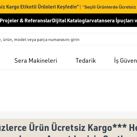
iz Kargo Etiketli Ürünleri Keşfedin”
|
“Seçili Ürünlerde Ücretsiz
Projeler & Referanslar
Dijital Kataloglar
vatansera İpuçları v
Sera Makineleri
Tedarik
İş Güven
zlerce Ürün Ücretsiz Kargo*** He