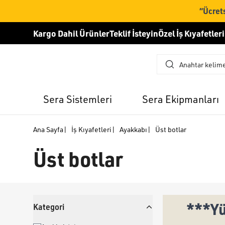
“Ücrets
Kargo Dahil Ürünler
Teklif İsteyin
Özel İş Kıyafetleri
Sera Sistemleri
Sera Ekipmanları
Ana Sayfa
|
İş Kıyafetleri
|
Ayakkabı
|
Üst botlar
Üst botlar
***Yü
Kategori