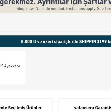
gerekmez. Ayrıntılar için Şartlar 
Shop now. No code needed. Exclusions apply. See Term
8.000 tl ve üzeri siparişlerde SHIPPING199 k
 5 Ayakkabı
nle Seçilmiş Ürünler
vatansera Garanti