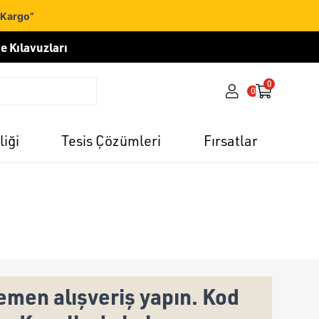
 Kargo”
e Kılavuzları
0
0
liği
Tesis Çözümleri
Fırsatlar
men alışveriş yapın. Kod