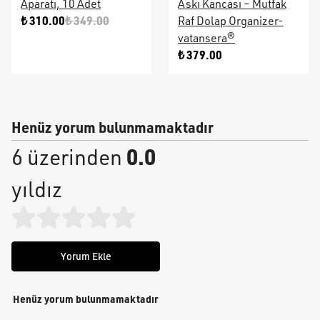
Aparatı, 10 Adet
Askı Kancası – Mutfak
₺ 310.00
₺ 349.00
Raf Dolap Organizer-
vatansera®
₺ 379.00
Henüz yorum bulunmamaktadır
0.0
6 üzerinden
yıldız
Yorum Ekle
Henüz yorum bulunmamaktadır