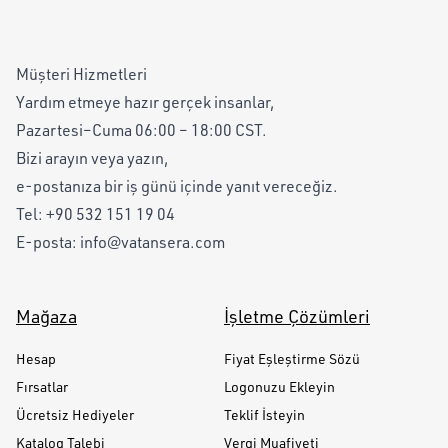
Müşteri Hizmetleri
Yardım etmeye hazır gerçek insanlar,
Pazartesi–Cuma 06:00 – 18:00 CST.
Bizi arayın veya yazın,
e-postanıza bir iş günü içinde yanıt vereceğiz.
Tel:
+90 532 151 19 04
E-posta:
info@vatansera.com
Mağaza
İşletme Çözümleri
Hesap
Fiyat Eşleştirme Sözü
Fırsatlar
Logonuzu Ekleyin
Ücretsiz Hediyeler
Teklif İsteyin
Katalog Talebi
Vergi Muafiyeti