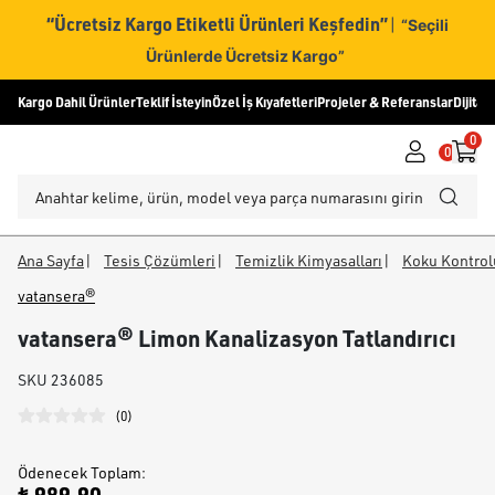
“Ücretsiz Kargo Etiketli Ürünleri Keşfedin”
|
“Seçili
Ürünlerde Ücretsiz Kargo”
Kargo Dahil Ürünler
Teklif İsteyin
Özel İş Kıyafetleri
Projeler & Referanslar
Dijital
0
0
Ana Sayfa
|
Tesis Çözümleri
|
Temizlik Kimyasalları
|
Koku Kontrol
vatansera®
vatansera® Limon Kanalizasyon Tatlandırıcı
SKU
236085
(
0
)
Ödenecek Toplam
: