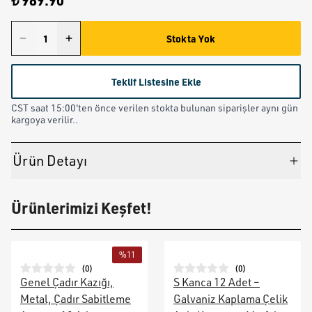
₺ 989.90
Stokta Yok
Teklif Listesine Ekle
CST saat 15:00'ten önce verilen stokta bulunan siparişler aynı gün
kargoya verilir..
Ürün Detayı
Ürünlerimizi Keşfet!
%
11
(
0
)
(
0
)
Genel Çadır Kazığı,
S Kanca 12 Adet –
Metal, Çadır Sabitleme
Galvaniz Kaplama Çelik