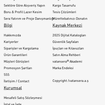
Sektöre Göre Alışveriş Yapın
Kargo Tasarrufu
Boru & Profil Lazer Kesim
Tesis Çözümleri
Sera Yatırım ve Proje Danışmanlığı
Mürettebatınızı Donatın
Bilgi
Kaynak Merkezi
Hakkımızda
2025 Dijital Katalogları
Kariyerler
Güvenlik Sayfaları
Siparişler ve Kargolama
İpuçları ve Kılavuzları
Ürün Garantileri
Satın Alma Rehberi
Müşteri Görüşleri
vatansera® Akademi
Promosyon Şartları
Marka Endeksi
SSS
Copyright /vatansera.a.ş
İletişim / Contact
Kurumsal
Mesafeli Satış Sözleşmesi
İptal ve İade