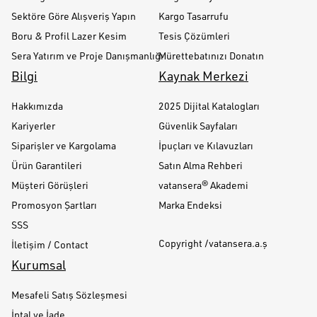
Sektöre Göre Alışveriş Yapın
Kargo Tasarrufu
Boru & Profil Lazer Kesim
Tesis Çözümleri
Sera Yatırım ve Proje Danışmanlığı
Mürettebatınızı Donatın
Bilgi
Kaynak Merkezi
Hakkımızda
2025 Dijital Katalogları
Kariyerler
Güvenlik Sayfaları
Siparişler ve Kargolama
İpuçları ve Kılavuzları
Ürün Garantileri
Satın Alma Rehberi
Müşteri Görüşleri
vatansera® Akademi
Promosyon Şartları
Marka Endeksi
SSS
Copyright /vatansera.a.ş
İletişim / Contact
Kurumsal
Mesafeli Satış Sözleşmesi
İptal ve İade