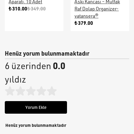
Aparatı, 10 Adet
Askı Kancası – Mutfak
₺ 310.00
₺ 349.00
Raf Dolap Organizer-
vatansera®
₺ 379.00
Henüz yorum bulunmamaktadır
0.0
6 üzerinden
yıldız
Yorum Ekle
Henüz yorum bulunmamaktadır