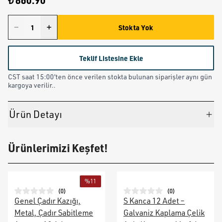
₺ 860.90
Stokta Yok
Teklif Listesine Ekle
CST saat 15:00'ten önce verilen stokta bulunan siparişler aynı gün
kargoya verilir..
Ürün Detayı
Ürünlerimizi Keşfet!
%
11
(
0
)
(
0
)
Genel Çadır Kazığı,
S Kanca 12 Adet –
Metal, Çadır Sabitleme
Galvaniz Kaplama Çelik