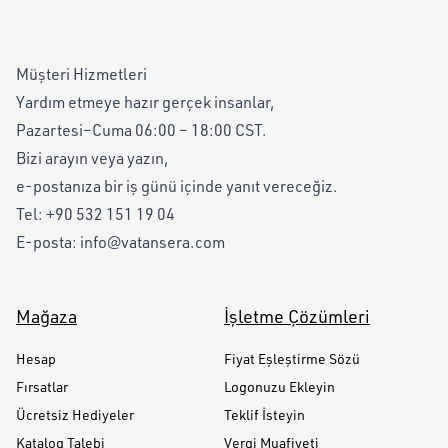
Müşteri Hizmetleri
Yardım etmeye hazır gerçek insanlar,
Pazartesi–Cuma 06:00 – 18:00 CST.
Bizi arayın veya yazın,
e-postanıza bir iş günü içinde yanıt vereceğiz.
Tel:
+90 532 151 19 04
E-posta:
info@vatansera.com
Mağaza
İşletme Çözümleri
Hesap
Fiyat Eşleştirme Sözü
Fırsatlar
Logonuzu Ekleyin
Ücretsiz Hediyeler
Teklif İsteyin
Katalog Talebi
Vergi Muafiyeti