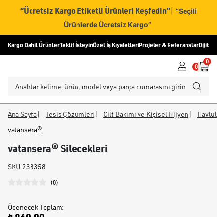
“Ücretsiz Kargo Etiketli Ürünleri Keşfedin”
|
“Seçili
Ürünlerde Ücretsiz Kargo”
Kargo Dahil Ürünler
Teklif İsteyin
Özel İş Kıyafetleri
Projeler & Referanslar
Dijital
0
0
Ana Sayfa
|
Tesis Çözümleri
|
Cilt Bakımı ve Kişisel Hijyen
|
Havlul
vatansera®
vatansera® Silecekleri
SKU
238358
(
0
)
Ödenecek Toplam
: