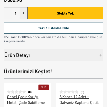
₺ 602.90
Stokta Yok
Teklif Listesine Ekle
CST saat 15:00'ten önce verilen stokta bulunan siparişler aynı gün
kargoya verilir..
Ürün Detayı
Ürünlerimizi Keşfet!
%
11
(
0
)
(
0
)
Genel Çadır Kazığı,
S Kanca 12 Adet –
Metal, Çadır Sabitleme
Galvaniz Kaplama Çelik