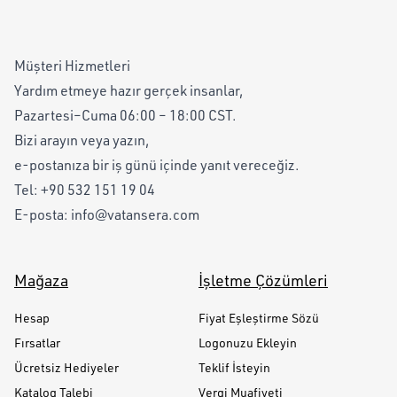
Müşteri Hizmetleri
Yardım etmeye hazır gerçek insanlar,
Pazartesi–Cuma 06:00 – 18:00 CST.
Bizi arayın veya yazın,
e-postanıza bir iş günü içinde yanıt vereceğiz.
Tel:
+90 532 151 19 04
E-posta:
info@vatansera.com
Mağaza
İşletme Çözümleri
Hesap
Fiyat Eşleştirme Sözü
Fırsatlar
Logonuzu Ekleyin
Ücretsiz Hediyeler
Teklif İsteyin
Katalog Talebi
Vergi Muafiyeti