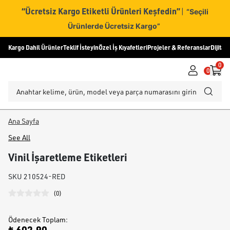
“Ücretsiz Kargo Etiketli Ürünleri Keşfedin”
|
“Seçili
Ürünlerde Ücretsiz Kargo”
Kargo Dahil Ürünler
Teklif İsteyin
Özel İş Kıyafetleri
Projeler & Referanslar
Dijital
0
0
Ana Sayfa
See All
Vinil İşaretleme Etiketleri
SKU
210524-RED
(
0
)
Ödenecek Toplam
: