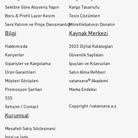
Sektöre Göre Alışveriş Yapın
Kargo Tasarrufu
Boru & Profil Lazer Kesim
Tesis Çözümleri
Sera Yatırım ve Proje Danışmanlığı
Mürettebatınızı Donatın
Bilgi
Kaynak Merkezi
Hakkımızda
2025 Dijital Katalogları
Kariyerler
Güvenlik Sayfaları
Siparişler ve Kargolama
İpuçları ve Kılavuzları
Ürün Garantileri
Satın Alma Rehberi
Müşteri Görüşleri
vatansera® Akademi
Promosyon Şartları
Marka Endeksi
SSS
Copyright /vatansera.a.ş
İletişim / Contact
Kurumsal
Mesafeli Satış Sözleşmesi
İptal ve İade