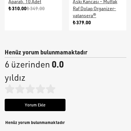
Aparatı, 10 Adet
Askı Kancası – Mutfak
₺ 310.00
₺ 349.00
Raf Dolap Organizer-
vatansera®
₺ 379.00
Henüz yorum bulunmamaktadır
0.0
6 üzerinden
yıldız
Yorum Ekle
Henüz yorum bulunmamaktadır