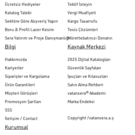
Ücretsiz Hediyeler
Teklif İsteyin
Katalog Talebi
Vergi Muafiyeti
Sektöre Göre Alışveriş Yapın
Kargo Tasarrufu
Boru & Profil Lazer Kesim
Tesis Çözümleri
Sera Yatırım ve Proje Danışmanlığı
Mürettebatınızı Donatın
Bilgi
Kaynak Merkezi
Hakkımızda
2025 Dijital Katalogları
Kariyerler
Güvenlik Sayfaları
Siparişler ve Kargolama
İpuçları ve Kılavuzları
Ürün Garantileri
Satın Alma Rehberi
Müşteri Görüşleri
vatansera® Akademi
Promosyon Şartları
Marka Endeksi
SSS
Copyright /vatansera.a.ş
İletişim / Contact
Kurumsal