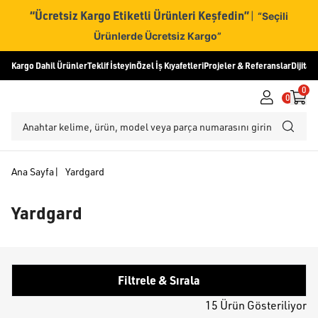
“Ücretsiz Kargo Etiketli Ürünleri Keşfedin”
|
“Seçili
Ürünlerde Ücretsiz Kargo”
Kargo Dahil Ürünler
Teklif İsteyin
Özel İş Kıyafetleri
Projeler & Referanslar
Dijital
0
0
Ana Sayfa
|
Yardgard
Yardgard
Filtrele & Sırala
15 Ürün Gösteriliyor