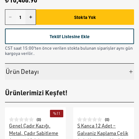
₺ 10,406.90
Stokta Yok
Teklif Listesine Ekle
CST saat 15:00'ten önce verilen stokta bulunan siparişler aynı gün
kargoya verilir..
Ürün Detayı
Ürünlerimizi Keşfet!
%
11
(
0
)
(
0
)
Genel Çadır Kazığı,
S Kanca 12 Adet –
Metal, Çadır Sabitleme
Galvaniz Kaplama Çelik