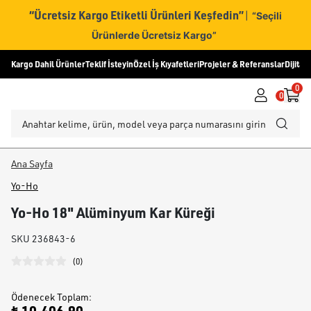
“Ücretsiz Kargo Etiketli Ürünleri Keşfedin”
|
“Seçili
Ürünlerde Ücretsiz Kargo”
Kargo Dahil Ürünler
Teklif İsteyin
Özel İş Kıyafetleri
Projeler & Referanslar
Dijital
0
0
Ana Sayfa
Yo-Ho
Yo-Ho 18" Alüminyum Kar Küreği
SKU
236843-6
(
0
)
Ödenecek Toplam
: