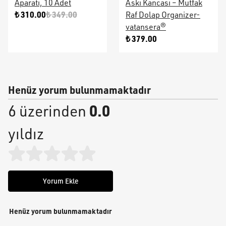
Aparatı, 10 Adet
Askı Kancası – Mutfak
₺ 310.00
₺ 349.00
Raf Dolap Organizer-
vatansera®
₺ 379.00
Henüz yorum bulunmamaktadır
0.0
6 üzerinden
yıldız
Yorum Ekle
Henüz yorum bulunmamaktadır