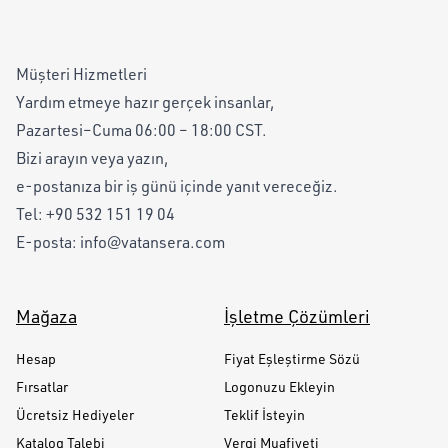
Müşteri Hizmetleri
Yardım etmeye hazır gerçek insanlar,
Pazartesi–Cuma 06:00 – 18:00 CST.
Bizi arayın veya yazın,
e-postanıza bir iş günü içinde yanıt vereceğiz.
Tel:
+90 532 151 19 04
E-posta:
info@vatansera.com
Mağaza
İşletme Çözümleri
Hesap
Fiyat Eşleştirme Sözü
Fırsatlar
Logonuzu Ekleyin
Ücretsiz Hediyeler
Teklif İsteyin
Katalog Talebi
Vergi Muafiyeti