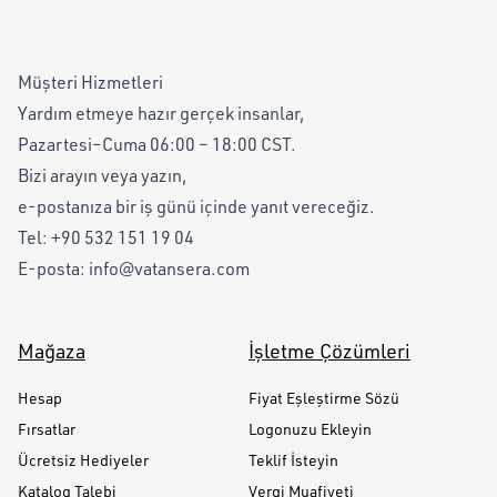
Müşteri Hizmetleri
Yardım etmeye hazır gerçek insanlar,
Pazartesi–Cuma 06:00 – 18:00 CST.
Bizi arayın veya yazın,
e-postanıza bir iş günü içinde yanıt vereceğiz.
Tel:
+90 532 151 19 04
E-posta:
info@vatansera.com
Mağaza
İşletme Çözümleri
Hesap
Fiyat Eşleştirme Sözü
Fırsatlar
Logonuzu Ekleyin
Ücretsiz Hediyeler
Teklif İsteyin
Katalog Talebi
Vergi Muafiyeti