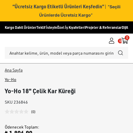
“Ücretsiz Kargo Etiketli Ürünleri Keşfedin”
|
“Seçili
Ürünlerde Ücretsiz Kargo”
Kargo Dahil Ürünler
Teklif İsteyin
Özel İş Kıyafetleri
Projeler & Referanslar
Dijital
0
0
Ana Sayfa
Yo-Ho
Yo-Ho 18" Çelik Kar Küreği
SKU
236846
(
0
)
Ödenecek Toplam
: