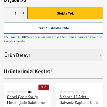
₺ 1,806.90
Stokta Yok
Teklif Listesine Ekle
CST saat 15:00'ten önce verilen stokta bulunan siparişler aynı gün
kargoya verilir..
Ürün Detayı
Ürünlerimizi Keşfet!
%
11
(
0
)
(
0
)
Genel Çadır Kazığı,
S Kanca 12 Adet –
Metal, Çadır Sabitleme
Galvaniz Kaplama Çelik