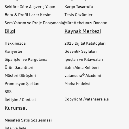
Sektöre Göre Alışveriş Yapın
Kargo Tasarrufu
Boru & Profil Lazer Kesim
Tesis Çözümleri
Sera Yatırım ve Proje Danışmanlığı
Mürettebatınızı Donatın
Bilgi
Kaynak Merkezi
Hakkımızda
2025 Dijital Katalogları
Kariyerler
Güvenlik Sayfaları
Siparişler ve Kargolama
İpuçları ve Kılavuzları
Ürün Garantileri
Satın Alma Rehberi
Müşteri Görüşleri
vatansera® Akademi
Promosyon Şartları
Marka Endeksi
SSS
Copyright /vatansera.a.ş
İletişim / Contact
Kurumsal
Mesafeli Satış Sözleşmesi
İptal ve İade