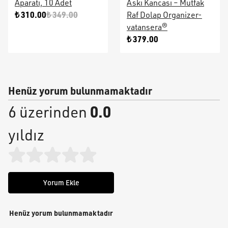
Aparatı, 10 Adet
Askı Kancası – Mutfak
₺ 310.00
₺ 349.00
Raf Dolap Organizer-
vatansera®
₺ 379.00
Henüz yorum bulunmamaktadır
0.0
6 üzerinden
yıldız
Yorum Ekle
Henüz yorum bulunmamaktadır