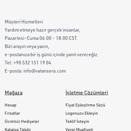
Müşteri Hizmetleri
Yardım etmeye hazır gerçek insanlar,
Pazartesi–Cuma 06:00 – 18:00 CST.
Bizi arayın veya yazın,
e-postanıza bir iş günü içinde yanıt vereceğiz.
Tel:
+90 532 151 19 04
E-posta:
info@vatansera.com
Mağaza
İşletme Çözümleri
Hesap
Fiyat Eşleştirme Sözü
Fırsatlar
Logonuzu Ekleyin
Ücretsiz Hediyeler
Teklif İsteyin
Katalog Talebi
Vergi Muafiyeti