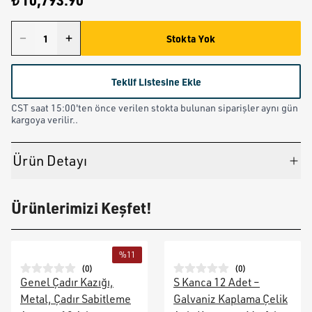
₺ 10,793.90
Stokta Yok
Teklif Listesine Ekle
CST saat 15:00'ten önce verilen stokta bulunan siparişler aynı gün
kargoya verilir..
Ürün Detayı
Ürünlerimizi Keşfet!
%
11
(
0
)
(
0
)
Genel Çadır Kazığı,
S Kanca 12 Adet –
Metal, Çadır Sabitleme
Galvaniz Kaplama Çelik