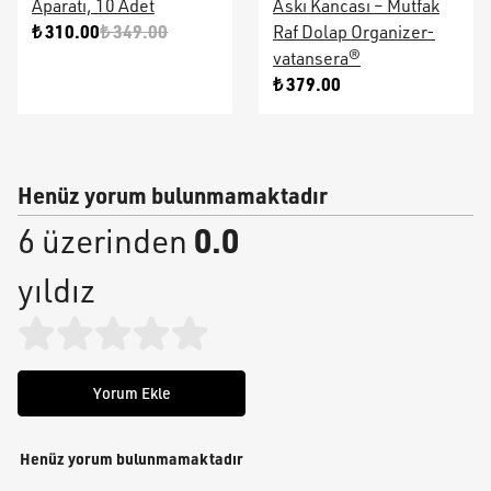
Aparatı, 10 Adet
Askı Kancası – Mutfak
₺ 310.00
₺ 349.00
Raf Dolap Organizer-
vatansera®
₺ 379.00
Henüz yorum bulunmamaktadır
0.0
6 üzerinden
yıldız
Yorum Ekle
Henüz yorum bulunmamaktadır