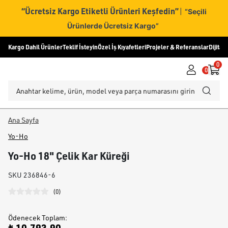
“Ücretsiz Kargo Etiketli Ürünleri Keşfedin”
|
“Seçili
Ürünlerde Ücretsiz Kargo”
Kargo Dahil Ürünler
Teklif İsteyin
Özel İş Kıyafetleri
Projeler & Referanslar
Dijital
0
0
Ana Sayfa
Yo-Ho
Yo-Ho 18" Çelik Kar Küreği
SKU
236846-6
(
0
)
Ödenecek Toplam
: