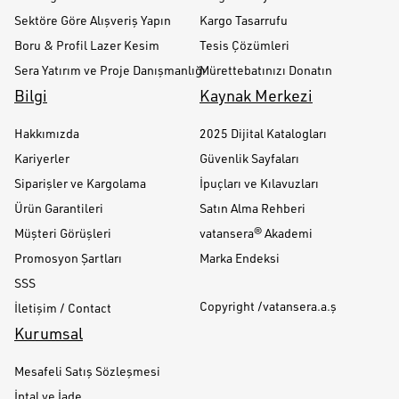
Sektöre Göre Alışveriş Yapın
Kargo Tasarrufu
Boru & Profil Lazer Kesim
Tesis Çözümleri
Sera Yatırım ve Proje Danışmanlığı
Mürettebatınızı Donatın
Bilgi
Kaynak Merkezi
Hakkımızda
2025 Dijital Katalogları
Kariyerler
Güvenlik Sayfaları
Siparişler ve Kargolama
İpuçları ve Kılavuzları
Ürün Garantileri
Satın Alma Rehberi
Müşteri Görüşleri
vatansera® Akademi
Promosyon Şartları
Marka Endeksi
SSS
Copyright /vatansera.a.ş
İletişim / Contact
Kurumsal
Mesafeli Satış Sözleşmesi
İptal ve İade