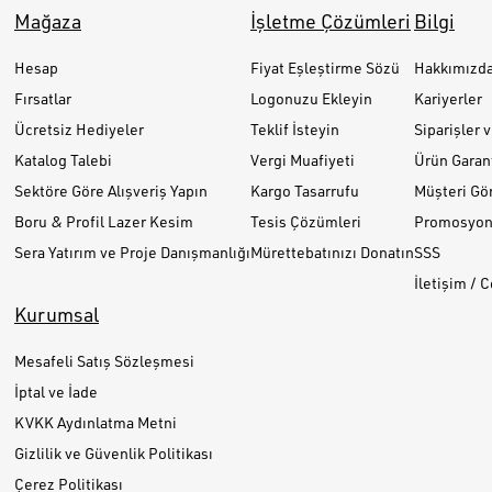
Mağaza
İşletme Çözümleri
Bilgi
Hesap
Fiyat Eşleştirme Sözü
Hakkımızd
Fırsatlar
Logonuzu Ekleyin
Kariyerler
Ücretsiz Hediyeler
Teklif İsteyin
Siparişler 
Katalog Talebi
Vergi Muafiyeti
Ürün Garant
Sektöre Göre Alışveriş Yapın
Kargo Tasarrufu
Müşteri Gör
Boru & Profil Lazer Kesim
Tesis Çözümleri
Promosyon 
Sera Yatırım ve Proje Danışmanlığı
Mürettebatınızı Donatın
SSS
İletişim / 
Kurumsal
Mesafeli Satış Sözleşmesi
İptal ve İade
KVKK Aydınlatma Metni
Gizlilik ve Güvenlik Politikası
Çerez Politikası