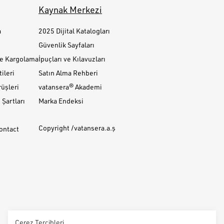
Kaynak Merkezi
a
2025 Dijital Katalogları
Güvenlik Sayfaları
ve Kargolama
İpuçları ve Kılavuzları
ileri
Satın Alma Rehberi
üşleri
vatansera® Akademi
Şartları
Marka Endeksi
Copyright /vatansera.a.ş
Contact
Çerez Tercihleri