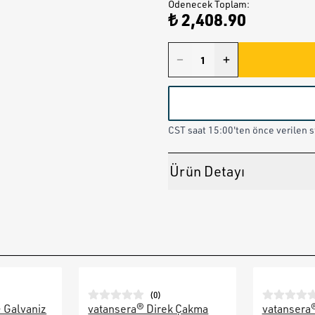
Ödenecek Toplam
:
₺ 2,408.90
CST saat 15:00'ten önce verilen st
Ürün Detayı
(
0
)
– Galvaniz
vatansera® Direk Çakma
vatansera