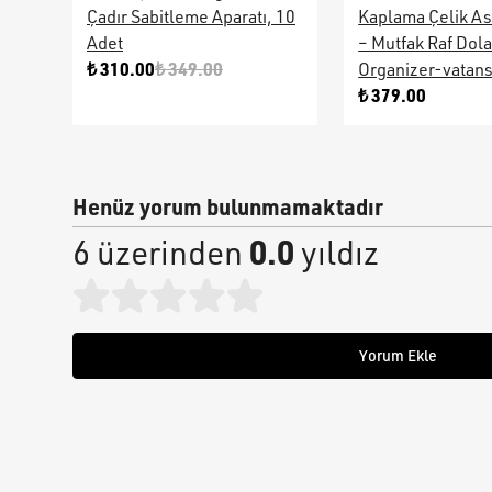
Çadır Sabitleme Aparatı, 10
Kaplama Çelik As
Adet
– Mutfak Raf Dol
₺ 310.00
₺ 349.00
Organizer-vatan
₺ 379.00
Henüz yorum bulunmamaktadır
0.0
6 üzerinden
yıldız
Yorum Ekle