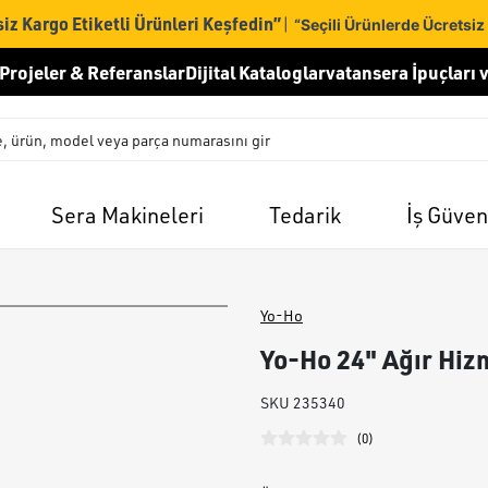
iz Kargo Etiketli Ürünleri Keşfedin”
|
“Seçili Ürünlerde Ücretsiz
Projeler & Referanslar
Dijital Kataloglar
vatansera İpuçları v
Sera Makineleri
Tedarik
İş Güven
Yo-Ho
Yo-Ho 24" Ağır Hizm
SKU
235340
(
0
)