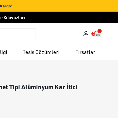
 Kargo”
e Kılavuzları
0
0
liği
Tesis Çözümleri
Fırsatlar
et Tipi Alüminyum Kar İtici