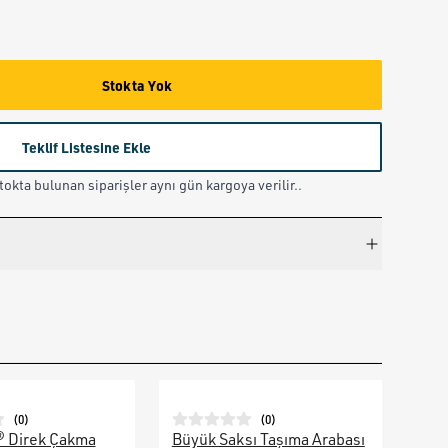
Stokta Yok
Teklif Listesine Ekle
okta bulunan siparişler aynı gün kargoya verilir..
(
0
)
(
0
)
® Direk Çakma
Büyük Saksı Taşıma Arabası
Galv