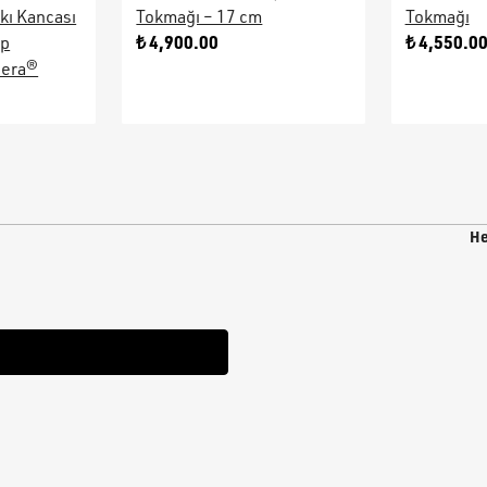
kı Kancası
Tokmağı – 17 cm
Tokmağı
₺ 4,900.00
₺ 4,550.0
ap
sera®
He