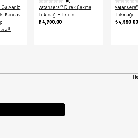
(
0
)
– Galvaniz
vatansera® Direk Çakma
vatansera
kı Kancası
Tokmağı – 17 cm
Tokmağı
₺ 4,900.00
₺ 4,550.0
ap
sera®
He