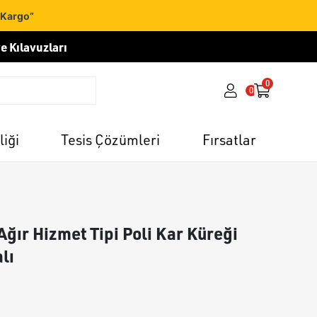
 Kargo”
e Kılavuzları
0
0
liği
Tesis Çözümleri
Fırsatlar
ğır Hizmet Tipi Poli Kar Küreği
lı