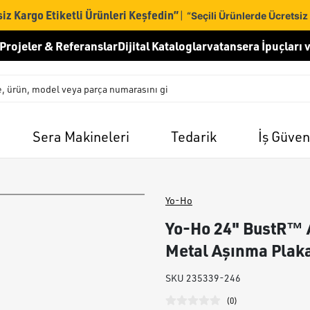
iz Kargo Etiketli Ürünleri Keşfedin”
|
“Seçili Ürünlerde Ücretsiz
Projeler & Referanslar
Dijital Kataloglar
vatansera İpuçları v
Sera Makineleri
Tedarik
İş Güven
Yo-Ho
Yo-Ho 24" BustR™ A
Metal Aşınma Plaka
SKU
235339-246
(
0
)