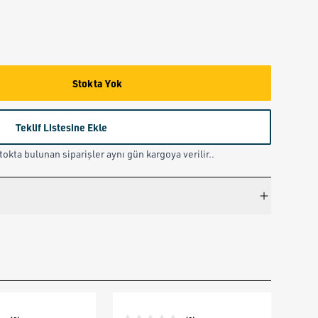
Stokta Yok
Teklif Listesine Ekle
okta bulunan siparişler aynı gün kargoya verilir..