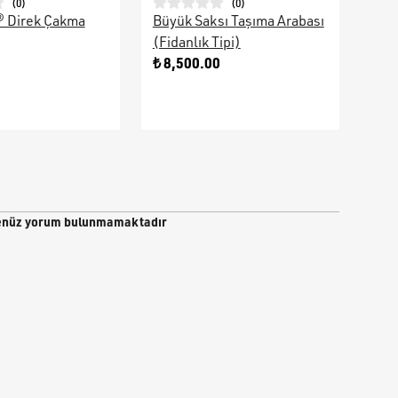
(
0
)
(
0
)
® Direk Çakma
Büyük Saksı Taşıma Arabası
Galv
(Fidanlık Tipi)
Ara
0
₺ 8,500.00
₺ 9
nüz yorum bulunmamaktadır