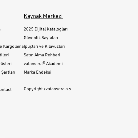
Kaynak Merkezi
a
2025 Dijital Katalogları
Güvenlik Sayfaları
ve Kargolama
İpuçları ve Kılavuzları
ileri
Satın Alma Rehberi
üşleri
vatansera® Akademi
Şartları
Marka Endeksi
Copyright /vatansera.a.ş
Contact