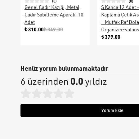
(
0
)
(
0
)
Genel Çadır Kazığı, Metal,
S Kanca 12 Adet 
Çadır Sabitleme Aparatı, 10
Kaplama Çelik As
Adet
– Mutfak Raf Dol
₺ 310.00
₺ 349.00
Organizer-vatan
₺ 379.00
Henüz yorum bulunmamaktadır
0.0
6 üzerinden
yıldız
Yorum Ekle