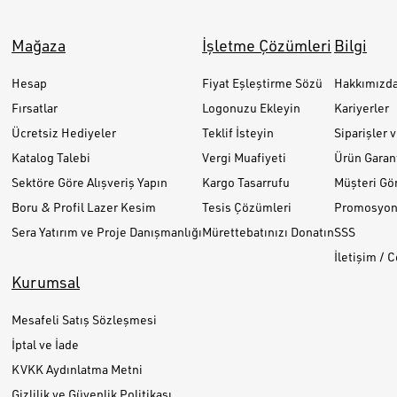
Mağaza
İşletme Çözümleri
Bilgi
Hesap
Fiyat Eşleştirme Sözü
Hakkımızd
Fırsatlar
Logonuzu Ekleyin
Kariyerler
Ücretsiz Hediyeler
Teklif İsteyin
Siparişler 
Katalog Talebi
Vergi Muafiyeti
Ürün Garant
Sektöre Göre Alışveriş Yapın
Kargo Tasarrufu
Müşteri Gör
Boru & Profil Lazer Kesim
Tesis Çözümleri
Promosyon 
Sera Yatırım ve Proje Danışmanlığı
Mürettebatınızı Donatın
SSS
İletişim / 
Kurumsal
Mesafeli Satış Sözleşmesi
İptal ve İade
KVKK Aydınlatma Metni
Gizlilik ve Güvenlik Politikası