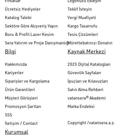
Fırsatlar
Logonuzu Ekleyin
Ücretsiz Hediyeler
Teklif İsteyin
Katalog Talebi
Vergi Muafiyeti
Sektöre Göre Alışveriş Yapın
Kargo Tasarrufu
Boru & Profil Lazer Kesim
Tesis Çözümleri
Sera Yatırım ve Proje Danışmanlığı
Mürettebatınızı Donatın
Bilgi
Kaynak Merkezi
Hakkımızda
2025 Dijital Katalogları
Kariyerler
Güvenlik Sayfaları
Siparişler ve Kargolama
İpuçları ve Kılavuzları
Ürün Garantileri
Satın Alma Rehberi
Müşteri Görüşleri
vatansera® Akademi
Promosyon Şartları
Marka Endeksi
SSS
Copyright /vatansera.a.ş
İletişim / Contact
Kurumsal