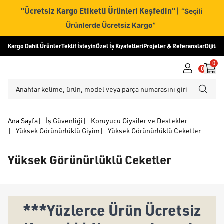
“Ücretsiz Kargo Etiketli Ürünleri Keşfedin”
|
“Seçili
Ürünlerde Ücretsiz Kargo”
Kargo Dahil Ürünler
Teklif İsteyin
Özel İş Kıyafetleri
Projeler & Referanslar
Dijital
0
0
Ana Sayfa
|
İş Güvenliği
|
Koruyucu Giysiler ve Destekler
|
Yüksek Görünürlüklü Giyim
|
Yüksek Görünürlüklü Ceketler
Yüksek Görünürlüklü Ceketler
***Yüzlerce Ürün Ücretsiz