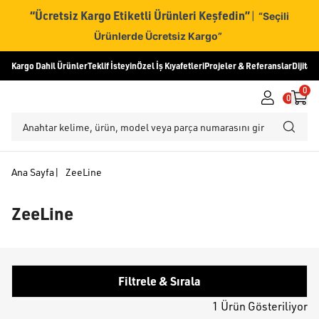
“Ücretsiz Kargo Etiketli Ürünleri Keşfedin”
|
“Seçili
Ürünlerde Ücretsiz Kargo”
Kargo Dahil Ürünler
Teklif İsteyin
Özel İş Kıyafetleri
Projeler & Referanslar
Dijital
0
0
Ana Sayfa
|
ZeeLine
ZeeLine
Filtrele & Sırala
1 Ürün Gösteriliyor