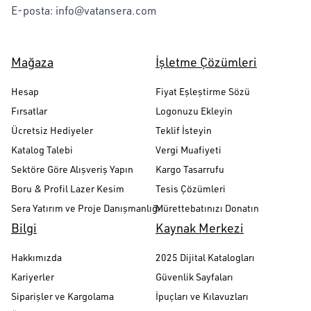
E-posta:
info@vatansera.com
Mağaza
İşletme Çözümleri
Hesap
Fiyat Eşleştirme Sözü
Fırsatlar
Logonuzu Ekleyin
Ücretsiz Hediyeler
Teklif İsteyin
Katalog Talebi
Vergi Muafiyeti
Sektöre Göre Alışveriş Yapın
Kargo Tasarrufu
Boru & Profil Lazer Kesim
Tesis Çözümleri
Sera Yatırım ve Proje Danışmanlığı
Mürettebatınızı Donatın
Bilgi
Kaynak Merkezi
Hakkımızda
2025 Dijital Katalogları
Kariyerler
Güvenlik Sayfaları
Siparişler ve Kargolama
İpuçları ve Kılavuzları