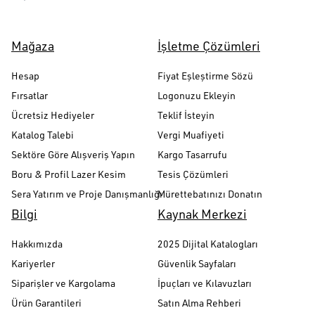
Mağaza
İşletme Çözümleri
Hesap
Fiyat Eşleştirme Sözü
Fırsatlar
Logonuzu Ekleyin
Ücretsiz Hediyeler
Teklif İsteyin
Katalog Talebi
Vergi Muafiyeti
Sektöre Göre Alışveriş Yapın
Kargo Tasarrufu
Boru & Profil Lazer Kesim
Tesis Çözümleri
Sera Yatırım ve Proje Danışmanlığı
Mürettebatınızı Donatın
Bilgi
Kaynak Merkezi
Hakkımızda
2025 Dijital Katalogları
Kariyerler
Güvenlik Sayfaları
Siparişler ve Kargolama
İpuçları ve Kılavuzları
Ürün Garantileri
Satın Alma Rehberi