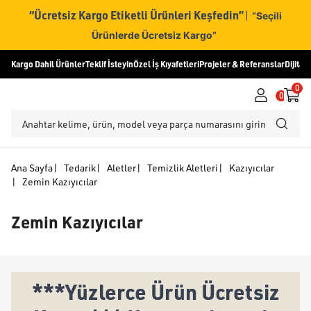
“Ücretsiz Kargo Etiketli Ürünleri Keşfedin”
|
“Seçili
Ürünlerde Ücretsiz Kargo”
Kargo Dahil Ürünler
Teklif İsteyin
Özel İş Kıyafetleri
Projeler & Referanslar
Dijital
0
0
Ana Sayfa
|
Tedarik
|
Aletler
|
Temizlik Aletleri
|
Kazıyıcılar
|
Zemin Kazıyıcılar
Zemin Kazıyıcılar
***Yüzlerce Ürün Ücretsiz