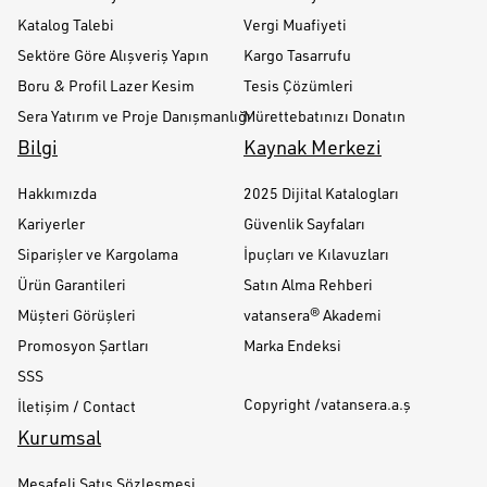
Katalog Talebi
Vergi Muafiyeti
Sektöre Göre Alışveriş Yapın
Kargo Tasarrufu
Boru & Profil Lazer Kesim
Tesis Çözümleri
Sera Yatırım ve Proje Danışmanlığı
Mürettebatınızı Donatın
Bilgi
Kaynak Merkezi
Hakkımızda
2025 Dijital Katalogları
Kariyerler
Güvenlik Sayfaları
Siparişler ve Kargolama
İpuçları ve Kılavuzları
Ürün Garantileri
Satın Alma Rehberi
Müşteri Görüşleri
vatansera® Akademi
Promosyon Şartları
Marka Endeksi
SSS
Copyright /vatansera.a.ş
İletişim / Contact
Kurumsal
Mesafeli Satış Sözleşmesi