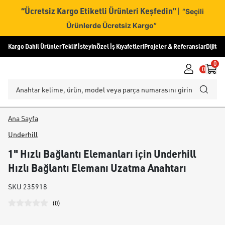
“Ücretsiz Kargo Etiketli Ürünleri Keşfedin”
|
“Seçili
Ürünlerde Ücretsiz Kargo”
Kargo Dahil Ürünler
Teklif İsteyin
Özel İş Kıyafetleri
Projeler & Referanslar
Dijital
0
0
Ana Sayfa
Underhill
1" Hızlı Bağlantı Elemanları için Underhill
Hızlı Bağlantı Elemanı Uzatma Anahtarı
SKU
235918
(
0
)