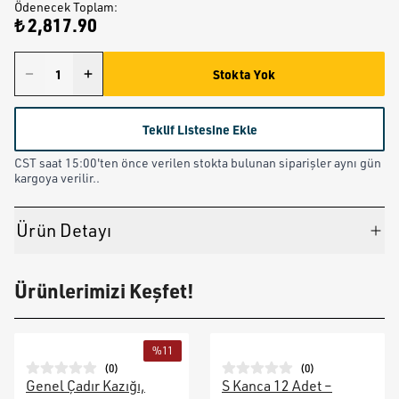
Ödenecek Toplam
:
₺ 2,817.90
Stokta Yok
Teklif Listesine Ekle
CST saat 15:00'ten önce verilen stokta bulunan siparişler aynı gün
kargoya verilir..
Ürün Detayı
Ürünlerimizi Keşfet!
%
11
(
0
)
(
0
)
Genel Çadır Kazığı,
S Kanca 12 Adet –