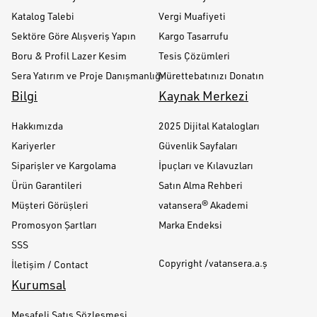
Katalog Talebi
Vergi Muafiyeti
Sektöre Göre Alışveriş Yapın
Kargo Tasarrufu
Boru & Profil Lazer Kesim
Tesis Çözümleri
Sera Yatırım ve Proje Danışmanlığı
Mürettebatınızı Donatın
Bilgi
Kaynak Merkezi
Hakkımızda
2025 Dijital Katalogları
Kariyerler
Güvenlik Sayfaları
Siparişler ve Kargolama
İpuçları ve Kılavuzları
Ürün Garantileri
Satın Alma Rehberi
Müşteri Görüşleri
vatansera® Akademi
Promosyon Şartları
Marka Endeksi
SSS
Copyright /vatansera.a.ş
İletişim / Contact
Kurumsal
Mesafeli Satış Sözleşmesi