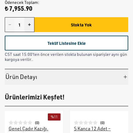
Ödenecek Toplam
:
₺ 7,955.90
Stokta Yok
Teklif Listesine Ekle
CST saat 15:00'ten önce verilen stokta bulunan siparişler aynı gün
kargoya verilir..
Ürün Detayı
Ürünlerimizi Keşfet!
%
11
(
0
)
(
0
)
Genel Çadır Kazığı,
S Kanca 12 Adet –