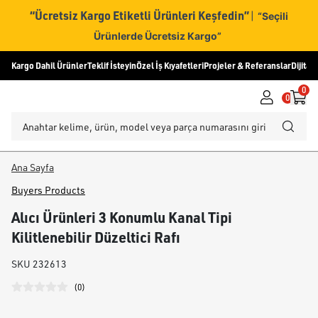
“Ücretsiz Kargo Etiketli Ürünleri Keşfedin”
|
“Seçili
Ürünlerde Ücretsiz Kargo”
Kargo Dahil Ürünler
Teklif İsteyin
Özel İş Kıyafetleri
Projeler & Referanslar
Dijital
0
0
Ana Sayfa
Buyers Products
Alıcı Ürünleri 3 Konumlu Kanal Tipi
Kilitlenebilir Düzeltici Rafı
SKU
232613
(
0
)