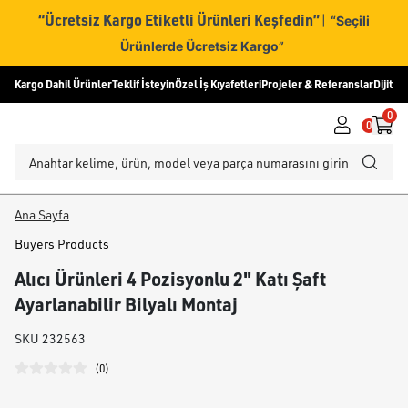
“Ücretsiz Kargo Etiketli Ürünleri Keşfedin”
|
“Seçili
Ürünlerde Ücretsiz Kargo”
Kargo Dahil Ürünler
Teklif İsteyin
Özel İş Kıyafetleri
Projeler & Referanslar
Dijital
0
0
Ana Sayfa
Buyers Products
Alıcı Ürünleri 4 Pozisyonlu 2" Katı Şaft
Ayarlanabilir Bilyalı Montaj
SKU
232563
(
0
)