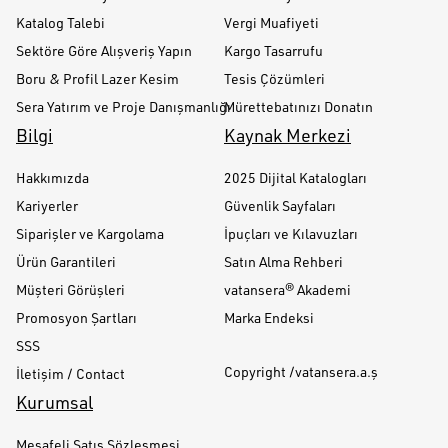
Katalog Talebi
Vergi Muafiyeti
Sektöre Göre Alışveriş Yapın
Kargo Tasarrufu
Boru & Profil Lazer Kesim
Tesis Çözümleri
Sera Yatırım ve Proje Danışmanlığı
Mürettebatınızı Donatın
Bilgi
Kaynak Merkezi
Hakkımızda
2025 Dijital Katalogları
Kariyerler
Güvenlik Sayfaları
Siparişler ve Kargolama
İpuçları ve Kılavuzları
Ürün Garantileri
Satın Alma Rehberi
Müşteri Görüşleri
vatansera® Akademi
Promosyon Şartları
Marka Endeksi
SSS
Copyright /vatansera.a.ş
İletişim / Contact
Kurumsal
Mesafeli Satış Sözleşmesi