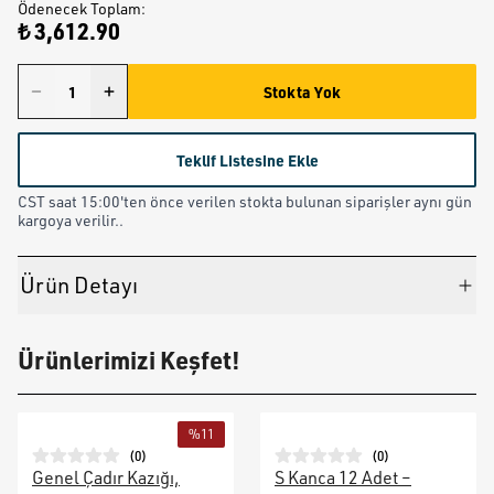
Ödenecek Toplam
:
₺ 3,612.90
Stokta Yok
Teklif Listesine Ekle
CST saat 15:00'ten önce verilen stokta bulunan siparişler aynı gün
kargoya verilir..
Ürün Detayı
Ürünlerimizi Keşfet!
%
11
(
0
)
(
0
)
Genel Çadır Kazığı,
S Kanca 12 Adet –