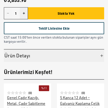
₺ 3,655.90
Stokta Yok
Teklif Listesine Ekle
CST saat 15:00'ten önce verilen stokta bulunan siparişler aynı gün
kargoya verilir..
Ürün Detayı
Ürünlerimizi Keşfet!
%
11
(
0
)
(
0
)
Genel Çadır Kazığı,
S Kanca 12 Adet –
Metal, Çadır Sabitleme
Galvaniz Kaplama Çelik