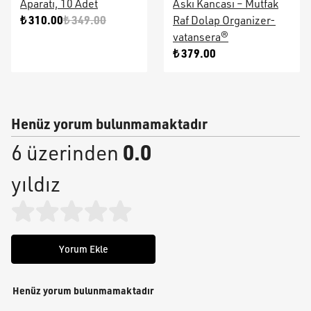
Aparatı, 10 Adet
Askı Kancası – Mutfak
₺ 310.00
₺ 349.00
Raf Dolap Organizer-
vatansera®
₺ 379.00
Henüz yorum bulunmamaktadır
0.0
6 üzerinden
yıldız
Yorum Ekle
Henüz yorum bulunmamaktadır