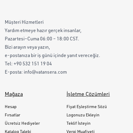
Müşteri Hizmetleri
Yardım etmeye hazır gerçek insanlar,
Pazartesi–Cuma 06:00 – 18:00 CST.
Bizi arayın veya yazın,
e-postanıza bir iş günü içinde yanıt vereceğiz.
Tel:
+90 532 151 19 04
E-posta:
info@vatansera.com
Mağaza
İşletme Çözümleri
Hesap
Fiyat Eşleştirme Sözü
Fırsatlar
Logonuzu Ekleyin
Ücretsiz Hediyeler
Teklif İsteyin
Katalog Talebi
Vergi Muafiyeti