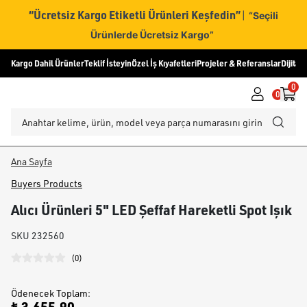
“Ücretsiz Kargo Etiketli Ürünleri Keşfedin”
|
“Seçili
Ürünlerde Ücretsiz Kargo”
Kargo Dahil Ürünler
Teklif İsteyin
Özel İş Kıyafetleri
Projeler & Referanslar
Dijital
0
0
Ana Sayfa
Buyers Products
Alıcı Ürünleri 5" LED Şeffaf Hareketli Spot Işık
SKU
232560
(
0
)
Ödenecek Toplam
: