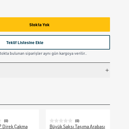
Stokta Yok
Teklif Listesine Ekle
okta bulunan siparişler aynı gün kargoya verilir..
(
0
)
(
0
)
® Direk Çakma
Büyük Saksı Taşıma Arabası
Galv