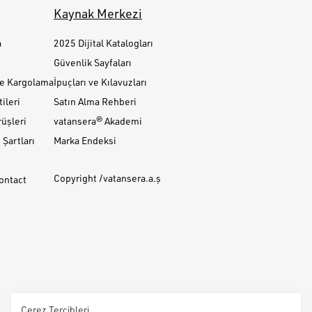
Kaynak Merkezi
a
2025 Dijital Katalogları
Güvenlik Sayfaları
ve Kargolama
İpuçları ve Kılavuzları
ileri
Satın Alma Rehberi
üşleri
vatansera® Akademi
Şartları
Marka Endeksi
Copyright /vatansera.a.ş
Contact
Çerez Tercihleri