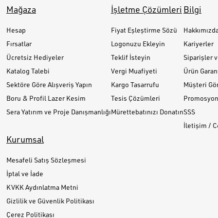
Mağaza
İşletme Çözümleri
Bilgi
Hesap
Fiyat Eşleştirme Sözü
Hakkımızd
Fırsatlar
Logonuzu Ekleyin
Kariyerler
Ücretsiz Hediyeler
Teklif İsteyin
Siparişler 
Katalog Talebi
Vergi Muafiyeti
Ürün Garant
Sektöre Göre Alışveriş Yapın
Kargo Tasarrufu
Müşteri Gör
Boru & Profil Lazer Kesim
Tesis Çözümleri
Promosyon 
Sera Yatırım ve Proje Danışmanlığı
Mürettebatınızı Donatın
SSS
İletişim / 
Kurumsal
Mesafeli Satış Sözleşmesi
İptal ve İade
KVKK Aydınlatma Metni
Gizlilik ve Güvenlik Politikası
Çerez Politikası