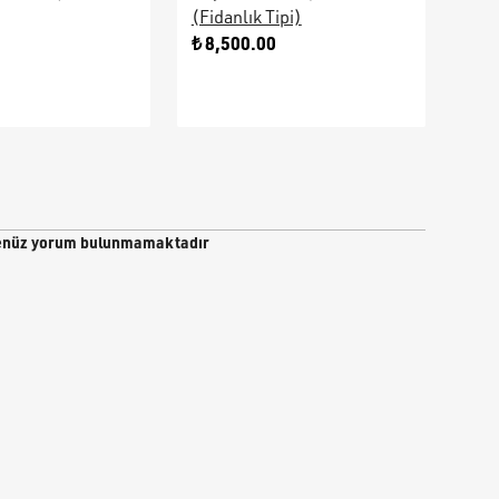
(Fidanlık Tipi)
Ara
0
₺ 8,500.00
₺ 9
nüz yorum bulunmamaktadır