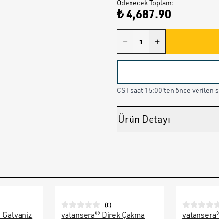
Ödenecek Toplam
:
₺ 4,687.90
CST saat 15:00'ten önce verilen st
Ürün Detayı
(
0
)
– Galvaniz
vatansera® Direk Çakma
vatansera