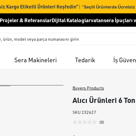
iz Kargo Etiketli Ürünleri Keşfedin”
|
“Seçili Ürünlerde Ücretsiz
Projeler & Referanslar
Dijital Kataloglar
vatansera İpuçları v
Sera Makineleri
Tedarik
İş Güven
Buyers Products
Alıcı Ürünleri 6 To
SKU
232627
(
0
)