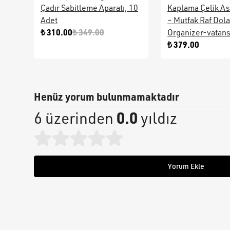
Çadır Sabitleme Aparatı, 10
Kaplama Çelik As
Adet
– Mutfak Raf Dol
₺ 310.00
₺ 349.00
Organizer-vatan
₺ 379.00
Henüz yorum bulunmamaktadır
0.0
6 üzerinden
yıldız
Yorum Ekle