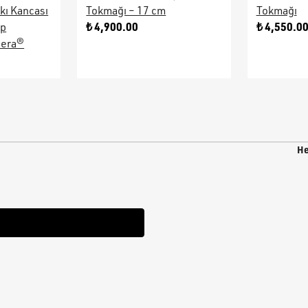
kı Kancası
Tokmağı – 17 cm
Tokmağı
₺ 4,900.00
₺ 4,550.0
ap
sera®
He