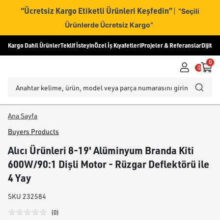
“Ücretsiz Kargo Etiketli Ürünleri Keşfedin”
|
“Seçili
Ürünlerde Ücretsiz Kargo”
Kargo Dahil Ürünler
Teklif İsteyin
Özel İş Kıyafetleri
Projeler & Referanslar
Dijital
0
0
Ana Sayfa
Buyers Products
Alıcı Ürünleri 8-19' Alüminyum Branda Kiti
600W/90:1 Dişli Motor - Rüzgar Deflektörü ile
4 Yay
SKU
232584
(
0
)