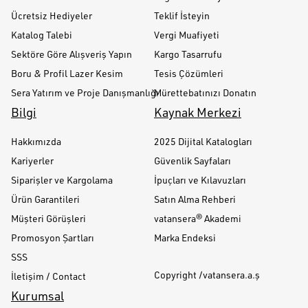
Ücretsiz Hediyeler
Teklif İsteyin
Katalog Talebi
Vergi Muafiyeti
Sektöre Göre Alışveriş Yapın
Kargo Tasarrufu
Boru & Profil Lazer Kesim
Tesis Çözümleri
Sera Yatırım ve Proje Danışmanlığı
Mürettebatınızı Donatın
Bilgi
Kaynak Merkezi
Hakkımızda
2025 Dijital Katalogları
Kariyerler
Güvenlik Sayfaları
Siparişler ve Kargolama
İpuçları ve Kılavuzları
Ürün Garantileri
Satın Alma Rehberi
Müşteri Görüşleri
vatansera® Akademi
Promosyon Şartları
Marka Endeksi
SSS
Copyright /vatansera.a.ş
İletişim / Contact
Kurumsal