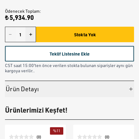
Ödenecek Toplam
:
₺ 5,934.90
Stokta Yok
Teklif Listesine Ekle
CST saat 15:00'ten önce verilen stokta bulunan siparişler aynı gün
kargoya verilir..
Ürün Detayı
Ürünlerimizi Keşfet!
%
11
(
0
)
(
0
)