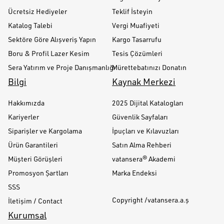
Ücretsiz Hediyeler
Teklif İsteyin
Katalog Talebi
Vergi Muafiyeti
Sektöre Göre Alışveriş Yapın
Kargo Tasarrufu
Boru & Profil Lazer Kesim
Tesis Çözümleri
Sera Yatırım ve Proje Danışmanlığı
Mürettebatınızı Donatın
Bilgi
Kaynak Merkezi
Hakkımızda
2025 Dijital Katalogları
Kariyerler
Güvenlik Sayfaları
Siparişler ve Kargolama
İpuçları ve Kılavuzları
Ürün Garantileri
Satın Alma Rehberi
Müşteri Görüşleri
vatansera® Akademi
Promosyon Şartları
Marka Endeksi
SSS
Copyright /vatansera.a.ş
İletişim / Contact
Kurumsal