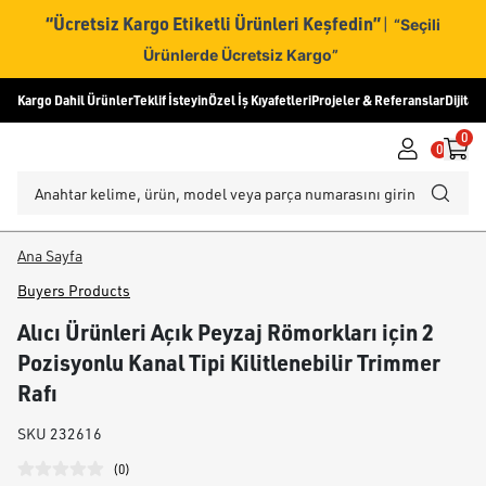
“Ücretsiz Kargo Etiketli Ürünleri Keşfedin”
|
“Seçili
Ürünlerde Ücretsiz Kargo”
Kargo Dahil Ürünler
Teklif İsteyin
Özel İş Kıyafetleri
Projeler & Referanslar
Dijital
0
0
Ana Sayfa
Buyers Products
Alıcı Ürünleri Açık Peyzaj Römorkları için 2
Pozisyonlu Kanal Tipi Kilitlenebilir Trimmer
Rafı
SKU
232616
(
0
)