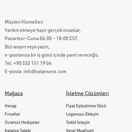
Müşteri Hizmetleri
Yardım etmeye hazır gerçek insanlar,
Pazartesi–Cuma 06:00 – 18:00 CST.
Bizi arayın veya yazın,
e-postanıza bir iş günü içinde yanıt vereceğiz.
Tel:
+90 532 151 19 04
E-posta:
info@vatansera.com
Mağaza
İşletme Çözümleri
Hesap
Fiyat Eşleştirme Sözü
Fırsatlar
Logonuzu Ekleyin
Ücretsiz Hediyeler
Teklif İsteyin
Katalog Talebi
Vergi Muafiyeti