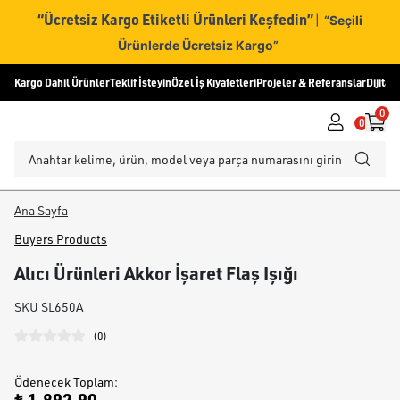
“Ücretsiz Kargo Etiketli Ürünleri Keşfedin”
|
“Seçili
Ürünlerde Ücretsiz Kargo”
Kargo Dahil Ürünler
Teklif İsteyin
Özel İş Kıyafetleri
Projeler & Referanslar
Dijital
0
0
Ana Sayfa
Buyers Products
Alıcı Ürünleri Akkor İşaret Flaş Işığı
SKU
SL650A
(
0
)
Ödenecek Toplam
: