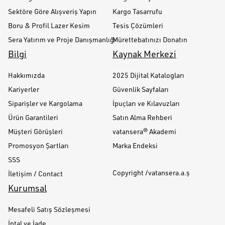
Sektöre Göre Alışveriş Yapın
Kargo Tasarrufu
Boru & Profil Lazer Kesim
Tesis Çözümleri
Sera Yatırım ve Proje Danışmanlığı
Mürettebatınızı Donatın
Bilgi
Kaynak Merkezi
Hakkımızda
2025 Dijital Katalogları
Kariyerler
Güvenlik Sayfaları
Siparişler ve Kargolama
İpuçları ve Kılavuzları
Ürün Garantileri
Satın Alma Rehberi
Müşteri Görüşleri
vatansera® Akademi
Promosyon Şartları
Marka Endeksi
SSS
Copyright /vatansera.a.ş
İletişim / Contact
Kurumsal
Mesafeli Satış Sözleşmesi
İptal ve İade