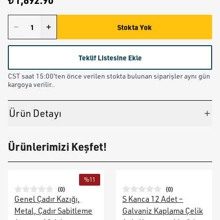
₺ 1,892.90
Stokta Yok
Teklif Listesine Ekle
CST saat 15:00'ten önce verilen stokta bulunan siparişler aynı gün
kargoya verilir..
Ürün Detayı
Ürünlerimizi Keşfet!
%
11
(
0
)
(
0
)
Genel Çadır Kazığı,
S Kanca 12 Adet –
Metal, Çadır Sabitleme
Galvaniz Kaplama Çelik