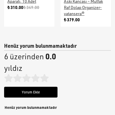
Aparatı, 10 Adet
Askı Kancası – Mutfak
₺ 310.00
₺ 349.00
Raf Dolap Organizer-
vatansera®
₺ 379.00
Henüz yorum bulunmamaktadır
0.0
6 üzerinden
yıldız
Yorum Ekle
Henüz yorum bulunmamaktadır