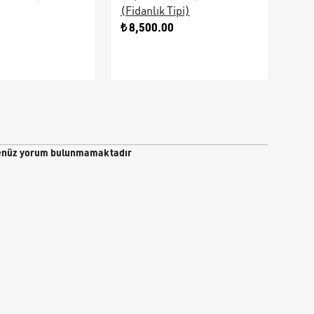
(Fidanlık Tipi)
Ara
0
₺ 8,500.00
₺ 9
nüz yorum bulunmamaktadır