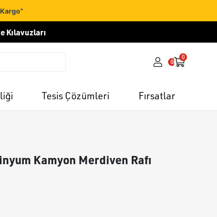
 Kargo”
e Kılavuzları
0
0
liği
Tesis Çözümleri
Fırsatlar
minyum Kamyon Merdiven Rafı