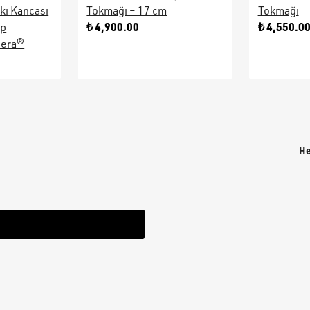
kı Kancası
Tokmağı – 17 cm
Tokmağı
₺ 4,900.00
₺ 4,550.0
ap
sera®
He