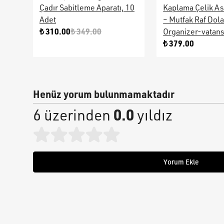
Çadır Sabitleme Aparatı, 10
Kaplama Çelik As
Adet
– Mutfak Raf Dol
₺ 310.00
₺ 349.00
Organizer-vatan
₺ 379.00
Henüz yorum bulunmamaktadır
0.0
6 üzerinden
yıldız
Yorum Ekle