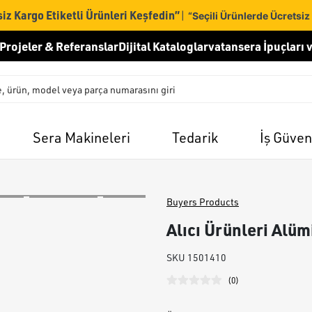
iz Kargo Etiketli Ürünleri Keşfedin”
|
“Seçili Ürünlerde Ücretsiz
Projeler & Referanslar
Dijital Kataloglar
vatansera İpuçları v
Sera Makineleri
Tedarik
İş Güven
Buyers Products
Alıcı Ürünleri Alü
SKU
1501410
(
0
)