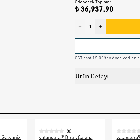
Ödenecek Toplam
:
₺ 36,937.90
CST saat 15:00'ten önce verilen st
Ürün Detayı
(
0
)
– Galvaniz
vatansera® Direk Çakma
vatansera