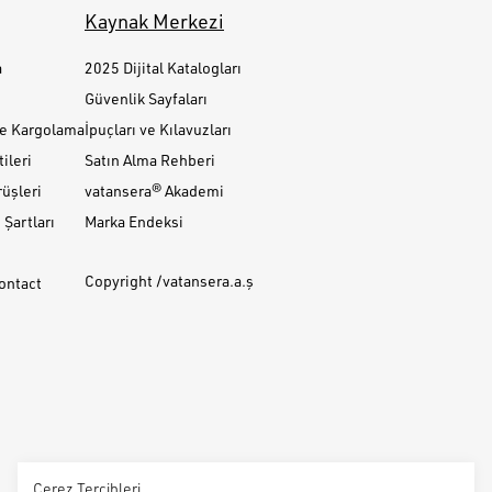
Kaynak Merkezi
a
2025 Dijital Katalogları
Güvenlik Sayfaları
ve Kargolama
İpuçları ve Kılavuzları
ileri
Satın Alma Rehberi
üşleri
vatansera® Akademi
Şartları
Marka Endeksi
Copyright /vatansera.a.ş
Contact
Çerez Tercihleri