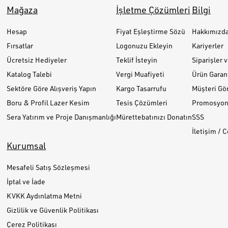
Mağaza
İşletme Çözümleri
Bilgi
Hesap
Fiyat Eşleştirme Sözü
Hakkımızd
Fırsatlar
Logonuzu Ekleyin
Kariyerler
Ücretsiz Hediyeler
Teklif İsteyin
Siparişler 
Katalog Talebi
Vergi Muafiyeti
Ürün Garant
Sektöre Göre Alışveriş Yapın
Kargo Tasarrufu
Müşteri Gör
Boru & Profil Lazer Kesim
Tesis Çözümleri
Promosyon 
Sera Yatırım ve Proje Danışmanlığı
Mürettebatınızı Donatın
SSS
İletişim / 
Kurumsal
Mesafeli Satış Sözleşmesi
İptal ve İade
KVKK Aydınlatma Metni
Gizlilik ve Güvenlik Politikası
Çerez Politikası