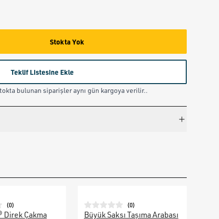
Stokta Yok
Teklif Listesine Ekle
okta bulunan siparişler aynı gün kargoya verilir..
(
0
)
(
0
)
® Direk Çakma
Büyük Saksı Taşıma Arabası
Galv