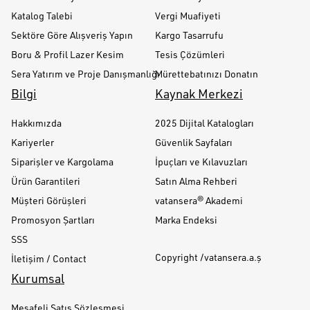
Katalog Talebi
Vergi Muafiyeti
Sektöre Göre Alışveriş Yapın
Kargo Tasarrufu
Boru & Profil Lazer Kesim
Tesis Çözümleri
Sera Yatırım ve Proje Danışmanlığı
Mürettebatınızı Donatın
Bilgi
Kaynak Merkezi
Hakkımızda
2025 Dijital Katalogları
Kariyerler
Güvenlik Sayfaları
Siparişler ve Kargolama
İpuçları ve Kılavuzları
Ürün Garantileri
Satın Alma Rehberi
Müşteri Görüşleri
vatansera® Akademi
Promosyon Şartları
Marka Endeksi
SSS
Copyright /vatansera.a.ş
İletişim / Contact
Kurumsal
Mesafeli Satış Sözleşmesi