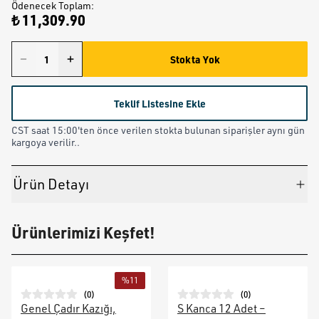
Ödenecek Toplam
:
₺ 11,309.90
Stokta Yok
Teklif Listesine Ekle
CST saat 15:00'ten önce verilen stokta bulunan siparişler aynı gün
kargoya verilir..
Ürün Detayı
Ürünlerimizi Keşfet!
%
11
(
0
)
(
0
)
Genel Çadır Kazığı,
S Kanca 12 Adet –