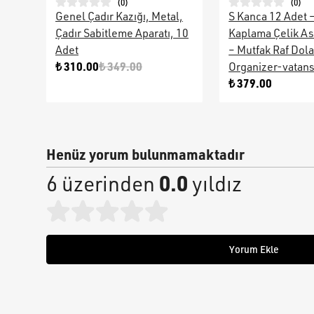
(
0
)
(
0
)
Genel Çadır Kazığı, Metal,
S Kanca 12 Adet 
Çadır Sabitleme Aparatı, 10
Kaplama Çelik As
Adet
– Mutfak Raf Dol
₺ 310.00
₺ 349.00
Organizer-vatan
₺ 379.00
Henüz yorum bulunmamaktadır
0.0
6 üzerinden
yıldız
Yorum Ekle