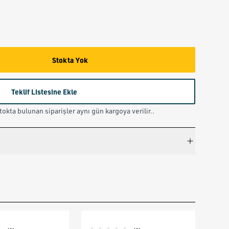
Stokta Yok
Teklif Listesine Ekle
okta bulunan siparişler aynı gün kargoya verilir..