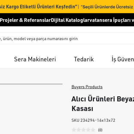
iz Kargo Etiketli Ürünleri Keşfedin”
|
“Seçili Ürünlerde Ücretsiz
Projeler & Referanslar
Dijital Kataloglar
vatansera İpuçları v
Sera Makineleri
Tedarik
İş Güven
Buyers Products
Alıcı Ürünleri Bey
Kasası
SKU
234294-16x13x72
(
0
)