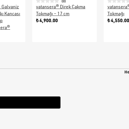
(
0
)
– Galvaniz
vatansera® Direk Çakma
vatansera
kı Kancası
Tokmağı – 17 cm
Tokmağı
₺ 4,900.00
₺ 4,550.0
ap
sera®
He