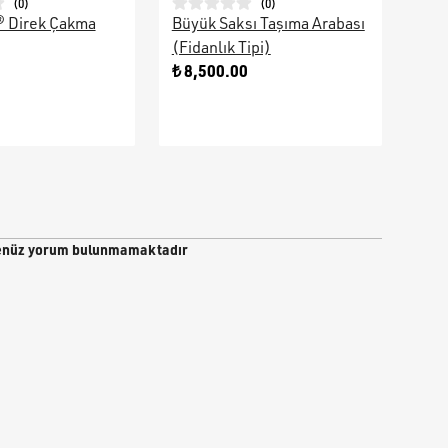
(
0
)
(
0
)
® Direk Çakma
Büyük Saksı Taşıma Arabası
Galv
(Fidanlık Tipi)
Ara
0
₺ 8,500.00
₺ 9
nüz yorum bulunmamaktadır