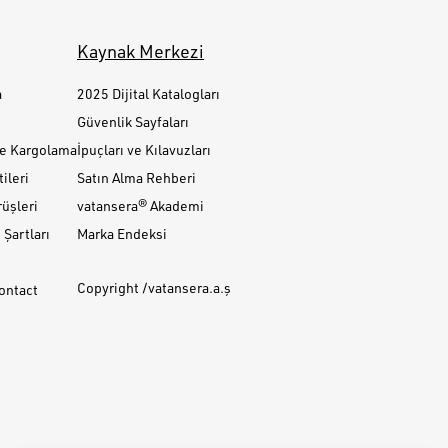
Kaynak Merkezi
a
2025 Dijital Katalogları
Güvenlik Sayfaları
ve Kargolama
İpuçları ve Kılavuzları
ileri
Satın Alma Rehberi
üşleri
vatansera® Akademi
Şartları
Marka Endeksi
Copyright /vatansera.a.ş
Contact