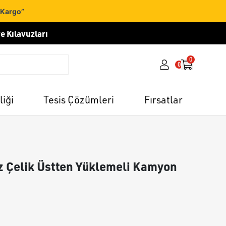
 Kargo”
e Kılavuzları
0
0
liği
Tesis Çözümleri
Fırsatlar
az Çelik Üstten Yüklemeli Kamyon