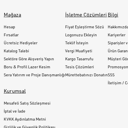
Mağaza
İşletme Çözümleri
Bilgi
Hesap
Fiyat Eşleştirme Sözü
Hakkımızd
Fırsatlar
Logonuzu Ekleyin
Kariyerler
Ücretsiz Hediyeler
Teklif İsteyin
Siparişler 
Katalog Talebi
Vergi Muafiyeti
Ürün Garant
Sektöre Göre Alışveriş Yapın
Kargo Tasarrufu
Müşteri Gör
Boru & Profil Lazer Kesim
Tesis Çözümleri
Promosyon 
Sera Yatırım ve Proje Danışmanlığı
Mürettebatınızı Donatın
SSS
İletişim / 
Kurumsal
Mesafeli Satış Sözleşmesi
İptal ve İade
KVKK Aydınlatma Metni
Gizlilik ve Güvenlik Politikası