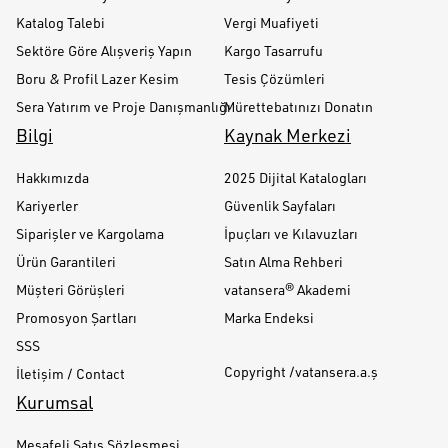
Katalog Talebi
Vergi Muafiyeti
Sektöre Göre Alışveriş Yapın
Kargo Tasarrufu
Boru & Profil Lazer Kesim
Tesis Çözümleri
Sera Yatırım ve Proje Danışmanlığı
Mürettebatınızı Donatın
Bilgi
Kaynak Merkezi
Hakkımızda
2025 Dijital Katalogları
Kariyerler
Güvenlik Sayfaları
Siparişler ve Kargolama
İpuçları ve Kılavuzları
Ürün Garantileri
Satın Alma Rehberi
Müşteri Görüşleri
vatansera® Akademi
Promosyon Şartları
Marka Endeksi
SSS
Copyright /vatansera.a.ş
İletişim / Contact
Kurumsal
Mesafeli Satış Sözleşmesi