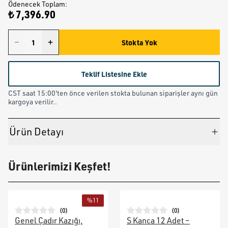
Ödenecek Toplam
:
₺ 7,396.90
Stokta Yok
Teklif Listesine Ekle
CST saat 15:00'ten önce verilen stokta bulunan siparişler aynı gün
kargoya verilir..
Ürün Detayı
Ürünlerimizi Keşfet!
%
11
(
0
)
(
0
)
Genel Çadır Kazığı,
S Kanca 12 Adet –