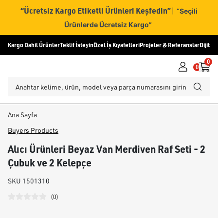
“Ücretsiz Kargo Etiketli Ürünleri Keşfedin”
|
“Seçili
Ürünlerde Ücretsiz Kargo”
Kargo Dahil Ürünler
Teklif İsteyin
Özel İş Kıyafetleri
Projeler & Referanslar
Dijital
0
0
Ana Sayfa
Buyers Products
Alıcı Ürünleri Beyaz Van Merdiven Raf Seti - 2
Çubuk ve 2 Kelepçe
SKU
1501310
(
0
)