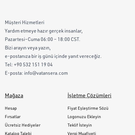
Müşteri Hizmetleri
Yardım etmeye hazır gerçek insanlar,
Pazartesi–Cuma 06:00 – 18:00 CST.
Bizi arayın veya yazın,
e-postanıza bir iş günü içinde yanıt vereceğiz.
Tel:
+90 532 151 19 04
E-posta:
info@vatansera.com
Mağaza
İşletme Çözümleri
Hesap
Fiyat Eşleştirme Sözü
Fırsatlar
Logonuzu Ekleyin
Ücretsiz Hediyeler
Teklif İsteyin
Katalog Talebi
Vergi Muafiyeti