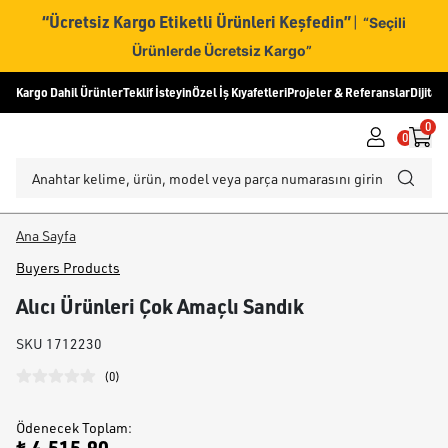
“Ücretsiz Kargo Etiketli Ürünleri Keşfedin”
|
“Seçili
Ürünlerde Ücretsiz Kargo”
Kargo Dahil Ürünler
Teklif İsteyin
Özel İş Kıyafetleri
Projeler & Referanslar
Dijital
0
0
Ana Sayfa
Buyers Products
Alıcı Ürünleri Çok Amaçlı Sandık
SKU
1712230
(
0
)
Ödenecek Toplam
: