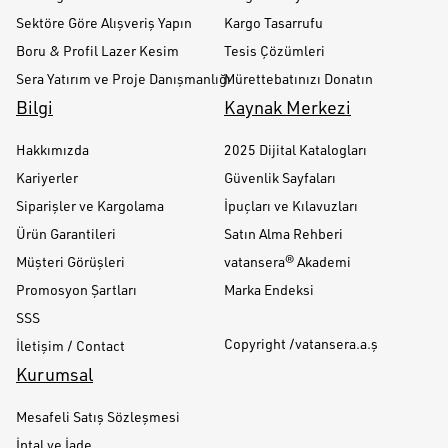
Sektöre Göre Alışveriş Yapın
Kargo Tasarrufu
Boru & Profil Lazer Kesim
Tesis Çözümleri
Sera Yatırım ve Proje Danışmanlığı
Mürettebatınızı Donatın
Bilgi
Kaynak Merkezi
Hakkımızda
2025 Dijital Katalogları
Kariyerler
Güvenlik Sayfaları
Siparişler ve Kargolama
İpuçları ve Kılavuzları
Ürün Garantileri
Satın Alma Rehberi
Müşteri Görüşleri
vatansera® Akademi
Promosyon Şartları
Marka Endeksi
SSS
Copyright /vatansera.a.ş
İletişim / Contact
Kurumsal
Mesafeli Satış Sözleşmesi
İptal ve İade