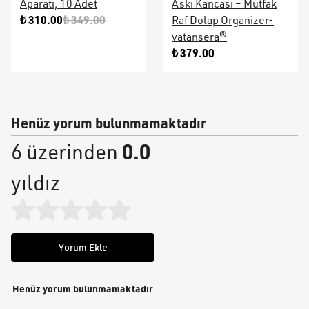
Aparatı, 10 Adet
Askı Kancası – Mutfak
₺ 310.00
₺ 349.00
Raf Dolap Organizer-
vatansera®
₺ 379.00
Henüz yorum bulunmamaktadır
0.0
6 üzerinden
yıldız
Yorum Ekle
Henüz yorum bulunmamaktadır