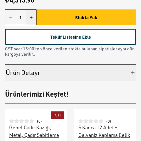
₺ 4,515.90
Stokta Yok
Teklif Listesine Ekle
CST saat 15:00'ten önce verilen stokta bulunan siparişler aynı gün
kargoya verilir..
Ürün Detayı
Ürünlerimizi Keşfet!
%
11
(
0
)
(
0
)
Genel Çadır Kazığı,
S Kanca 12 Adet –
Metal, Çadır Sabitleme
Galvaniz Kaplama Çelik