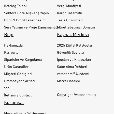
Katalog Talebi
Vergi Muafiyeti
Sektöre Göre Alışveriş Yapın
Kargo Tasarrufu
Boru & Profil Lazer Kesim
Tesis Çözümleri
Sera Yatırım ve Proje Danışmanlığı
Mürettebatınızı Donatın
Bilgi
Kaynak Merkezi
Hakkımızda
2025 Dijital Katalogları
Kariyerler
Güvenlik Sayfaları
Siparişler ve Kargolama
İpuçları ve Kılavuzları
Ürün Garantileri
Satın Alma Rehberi
Müşteri Görüşleri
vatansera® Akademi
Promosyon Şartları
Marka Endeksi
SSS
Copyright /vatansera.a.ş
İletişim / Contact
Kurumsal
Mesafeli Satış Sözleşmesi