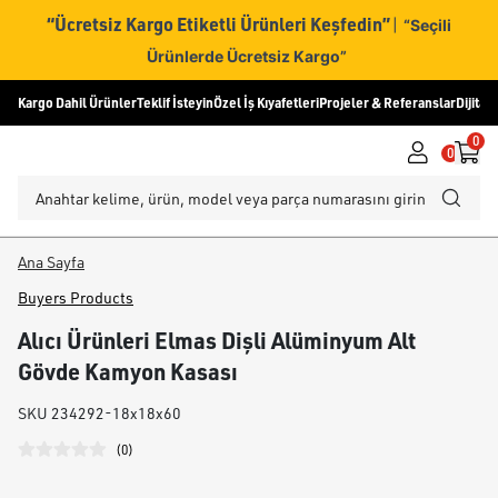
“Ücretsiz Kargo Etiketli Ürünleri Keşfedin”
|
“Seçili
Ürünlerde Ücretsiz Kargo”
Kargo Dahil Ürünler
Teklif İsteyin
Özel İş Kıyafetleri
Projeler & Referanslar
Dijital
0
0
Ana Sayfa
Buyers Products
Alıcı Ürünleri Elmas Dişli Alüminyum Alt
Gövde Kamyon Kasası
SKU
234292-18x18x60
(
0
)