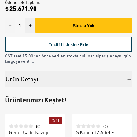
Ödenecek Toplam
:
₺ 25,671.90
Stokta Yok
Teklif Listesine Ekle
CST saat 15:00'ten önce verilen stokta bulunan siparişler aynı gün
kargoya verilir..
Ürün Detayı
Ürünlerimizi Keşfet!
%
11
(
0
)
(
0
)
Genel Çadır Kazığı,
S Kanca 12 Adet –