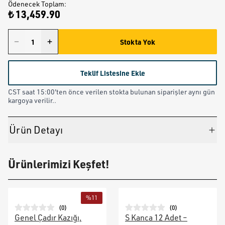
Ödenecek Toplam
:
₺ 13,459.90
Stokta Yok
Teklif Listesine Ekle
CST saat 15:00'ten önce verilen stokta bulunan siparişler aynı gün
kargoya verilir..
Ürün Detayı
Ürünlerimizi Keşfet!
%
11
(
0
)
(
0
)
Genel Çadır Kazığı,
S Kanca 12 Adet –