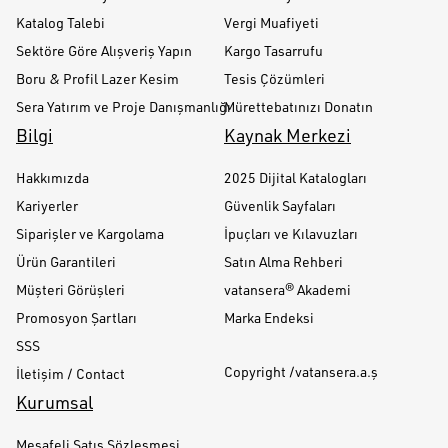
Katalog Talebi
Vergi Muafiyeti
Sektöre Göre Alışveriş Yapın
Kargo Tasarrufu
Boru & Profil Lazer Kesim
Tesis Çözümleri
Sera Yatırım ve Proje Danışmanlığı
Mürettebatınızı Donatın
Bilgi
Kaynak Merkezi
Hakkımızda
2025 Dijital Katalogları
Kariyerler
Güvenlik Sayfaları
Siparişler ve Kargolama
İpuçları ve Kılavuzları
Ürün Garantileri
Satın Alma Rehberi
Müşteri Görüşleri
vatansera® Akademi
Promosyon Şartları
Marka Endeksi
SSS
Copyright /vatansera.a.ş
İletişim / Contact
Kurumsal
Mesafeli Satış Sözleşmesi