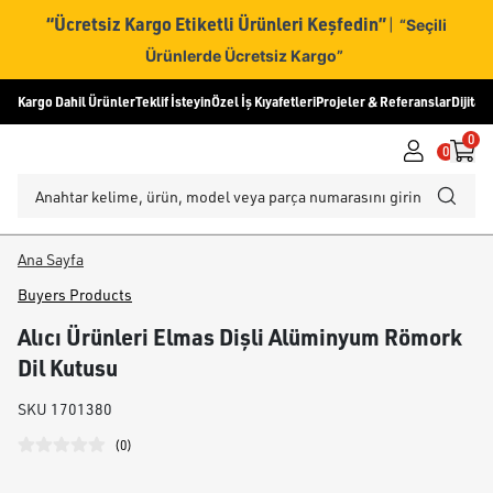
“Ücretsiz Kargo Etiketli Ürünleri Keşfedin”
|
“Seçili
Ürünlerde Ücretsiz Kargo”
Kargo Dahil Ürünler
Teklif İsteyin
Özel İş Kıyafetleri
Projeler & Referanslar
Dijital
0
0
Ana Sayfa
Buyers Products
Alıcı Ürünleri Elmas Dişli Alüminyum Römork
Dil Kutusu
SKU
1701380
(
0
)