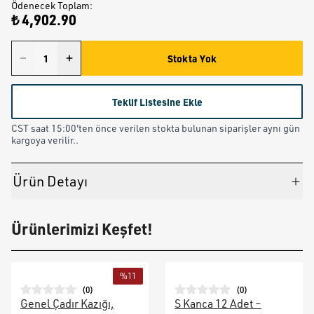
Ödenecek Toplam
:
₺ 4,902.90
Stokta Yok
Teklif Listesine Ekle
CST saat 15:00'ten önce verilen stokta bulunan siparişler aynı gün
kargoya verilir..
Ürün Detayı
Ürünlerimizi Keşfet!
%
11
(
0
)
(
0
)
Genel Çadır Kazığı,
S Kanca 12 Adet –