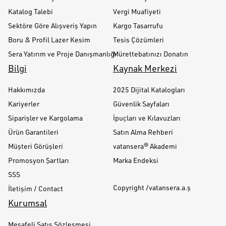
Katalog Talebi
Vergi Muafiyeti
Sektöre Göre Alışveriş Yapın
Kargo Tasarrufu
Boru & Profil Lazer Kesim
Tesis Çözümleri
Sera Yatırım ve Proje Danışmanlığı
Mürettebatınızı Donatın
Bilgi
Kaynak Merkezi
Hakkımızda
2025 Dijital Katalogları
Kariyerler
Güvenlik Sayfaları
Siparişler ve Kargolama
İpuçları ve Kılavuzları
Ürün Garantileri
Satın Alma Rehberi
Müşteri Görüşleri
vatansera® Akademi
Promosyon Şartları
Marka Endeksi
SSS
Copyright /vatansera.a.ş
İletişim / Contact
Kurumsal
Mesafeli Satış Sözleşmesi