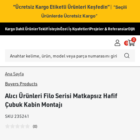
“Ücretsiz Kargo Etiketli Ürünleri Keşfedin”
|
“Seçili
Ürünlerde Ücretsiz Kargo”
Kargo Dahil Ürünler
Teklif İsteyin
Özel İş Kıyafetleri
Projeler & Referanslar
Dijital
0
0
Ana Sayfa
Buyers Products
Alıcı Ürünleri Filo Serisi Matkapsız Hafif
Çubuk Kabin Montajı
SKU
235241
(
0
)