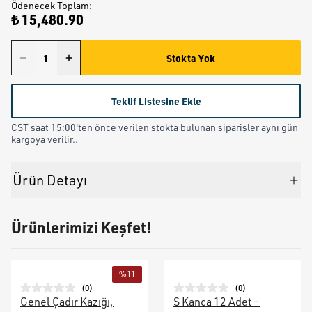
Ödenecek Toplam
:
₺ 15,480.90
Stokta Yok
Teklif Listesine Ekle
CST saat 15:00'ten önce verilen stokta bulunan siparişler aynı gün
kargoya verilir..
Ürün Detayı
Ürünlerimizi Keşfet!
%
11
(
0
)
(
0
)
Genel Çadır Kazığı,
S Kanca 12 Adet –