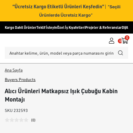
“Ücretsiz Kargo Etiketli Ürünleri Keşfedin”
|
“Seçili
Ürünlerde Ücretsiz Kargo”
Kargo Dahil Ürünler
Teklif İsteyin
Özel İş Kıyafetleri
Projeler & Referanslar
Dijital
0
0
Ana Sayfa
Buyers Products
Alıcı Ürünleri Matkapsız Işık Çubuğu Kabin
Montajı
SKU
232593
(
0
)