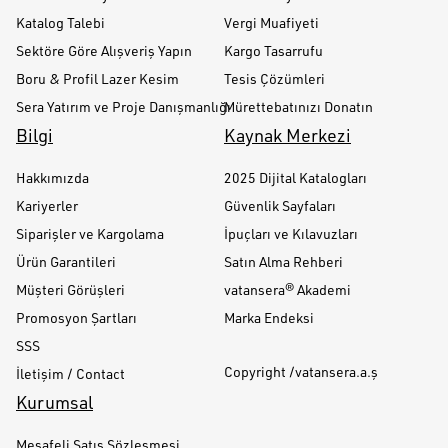
Katalog Talebi
Vergi Muafiyeti
Sektöre Göre Alışveriş Yapın
Kargo Tasarrufu
Boru & Profil Lazer Kesim
Tesis Çözümleri
Sera Yatırım ve Proje Danışmanlığı
Mürettebatınızı Donatın
Bilgi
Kaynak Merkezi
Hakkımızda
2025 Dijital Katalogları
Kariyerler
Güvenlik Sayfaları
Siparişler ve Kargolama
İpuçları ve Kılavuzları
Ürün Garantileri
Satın Alma Rehberi
Müşteri Görüşleri
vatansera® Akademi
Promosyon Şartları
Marka Endeksi
SSS
Copyright /vatansera.a.ş
İletişim / Contact
Kurumsal
Mesafeli Satış Sözleşmesi