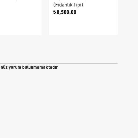
(Fidanlık Tipi)
Ara
0
₺ 8,500.00
₺ 9
nüz yorum bulunmamaktadır