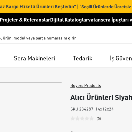
iz Kargo Etiketli Ürünleri Keşfedin”
|
“Seçili Ürünlerde Ücretsiz
Projeler & Referanslar
Dijital Kataloglar
vatansera İpuçları v
Sera Makineleri
Tedarik
İş Güven
Buyers Products
Alıcı Ürünleri Siy
SKU
234287-14x12x24
(
0
)