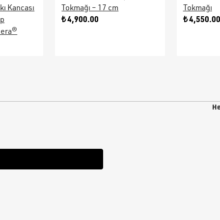
kı Kancası
Tokmağı – 17 cm
Tokmağı
₺ 4,900.00
₺ 4,550.0
ap
sera®
He