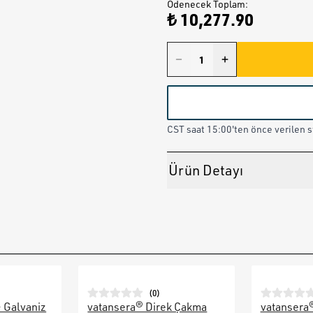
Ödenecek Toplam
:
₺ 10,277.90
CST saat 15:00'ten önce verilen st
Ürün Detayı
(
0
)
– Galvaniz
vatansera® Direk Çakma
vatansera