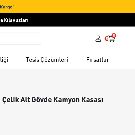
 Kargo”
e Kılavuzları
0
0
liği
Tesis Çözümleri
Fırsatlar
ah Çelik Alt Gövde Kamyon Kasası