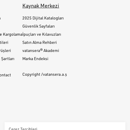
Kaynak Merkezi
a
2025 Dijital Katalogları
Güvenlik Sayfaları
ve Kargolama
İpuçları ve Kılavuzları
ileri
Satın Alma Rehberi
üşleri
vatansera® Akademi
Şartları
Marka Endeksi
Copyright /vatansera.a.ş
Contact
Çerez Tercihleri