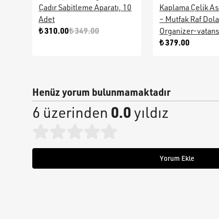
Çadır Sabitleme Aparatı, 10
Kaplama Çelik As
Adet
– Mutfak Raf Dol
₺ 310.00
₺ 349.00
Organizer-vatan
₺ 379.00
Henüz yorum bulunmamaktadır
0.0
6 üzerinden
yıldız
Yorum Ekle