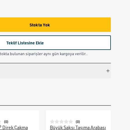
Stokta Yok
Teklif Listesine Ekle
okta bulunan siparişler aynı gün kargoya verilir..
(
0
)
(
0
)
® Direk Çakma
Büyük Saksı Taşıma Arabası
Galv