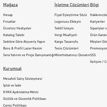
Mağaza
İşletme Çözümleri
Bilgi
Hesap
Fiyat Eşleştirme Sözü
Hakkımızd
Fırsatlar
Logonuzu Ekleyin
Kariyerler
Ücretsiz Hediyeler
Teklif İsteyin
Siparişler 
Katalog Talebi
Vergi Muafiyeti
Ürün Garant
Sektöre Göre Alışveriş Yapın
Kargo Tasarrufu
Müşteri Gör
Boru & Profil Lazer Kesim
Tesis Çözümleri
Promosyon 
Sera Yatırım ve Proje Danışmanlığı
Mürettebatınızı Donatın
SSS
İletişim / 
Kurumsal
Mesafeli Satış Sözleşmesi
İptal ve İade
KVKK Aydınlatma Metni
Gizlilik ve Güvenlik Politikası
Çerez Politikası