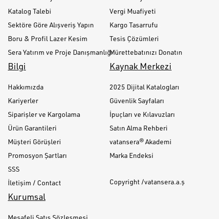
Katalog Talebi
Vergi Muafiyeti
Sektöre Göre Alışveriş Yapın
Kargo Tasarrufu
Boru & Profil Lazer Kesim
Tesis Çözümleri
Sera Yatırım ve Proje Danışmanlığı
Mürettebatınızı Donatın
Bilgi
Kaynak Merkezi
Hakkımızda
2025 Dijital Katalogları
Kariyerler
Güvenlik Sayfaları
Siparişler ve Kargolama
İpuçları ve Kılavuzları
Ürün Garantileri
Satın Alma Rehberi
Müşteri Görüşleri
vatansera® Akademi
Promosyon Şartları
Marka Endeksi
SSS
Copyright /vatansera.a.ş
İletişim / Contact
Kurumsal
Mesafeli Satış Sözleşmesi