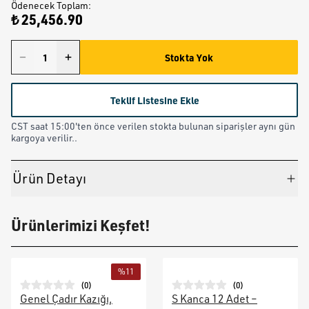
Ödenecek Toplam
:
₺ 25,456.90
Stokta Yok
Teklif Listesine Ekle
CST saat 15:00'ten önce verilen stokta bulunan siparişler aynı gün
kargoya verilir..
Ürün Detayı
Ürünlerimizi Keşfet!
%
11
(
0
)
(
0
)
Genel Çadır Kazığı,
S Kanca 12 Adet –