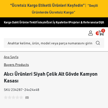
“Ücretsiz Kargo Etiketli Ürünleri Keşfedin”
|
“Seçili
Ürünlerde Ücretsiz Kargo”
Kargo Dahil Ürünler
Teklif İsteyin
Özel İş Kıyafetleri
Projeler & Referanslar
Dijital
0
0
Ana Sayfa
Buyers Products
Alıcı Ürünleri Siyah Çelik Alt Gövde Kamyon
Kasası
SKU
234287-24x24x48
(
0
)