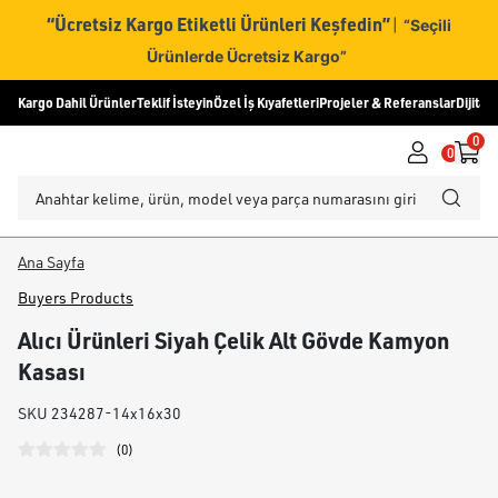
“Ücretsiz Kargo Etiketli Ürünleri Keşfedin”
|
“Seçili
Ürünlerde Ücretsiz Kargo”
Kargo Dahil Ürünler
Teklif İsteyin
Özel İş Kıyafetleri
Projeler & Referanslar
Dijital
0
0
Ana Sayfa
Buyers Products
Alıcı Ürünleri Siyah Çelik Alt Gövde Kamyon
Kasası
SKU
234287-14x16x30
(
0
)