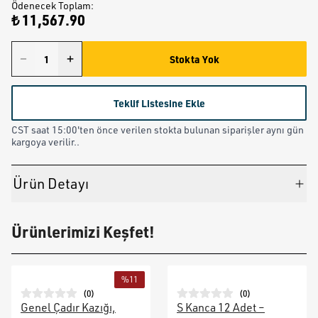
Ödenecek Toplam
:
₺ 11,567.90
Stokta Yok
Teklif Listesine Ekle
CST saat 15:00'ten önce verilen stokta bulunan siparişler aynı gün
kargoya verilir..
Ürün Detayı
Ürünlerimizi Keşfet!
%
11
(
0
)
(
0
)
Genel Çadır Kazığı,
S Kanca 12 Adet –