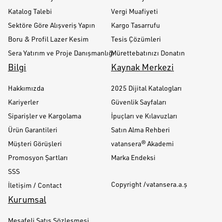
Katalog Talebi
Vergi Muafiyeti
Sektöre Göre Alışveriş Yapın
Kargo Tasarrufu
Boru & Profil Lazer Kesim
Tesis Çözümleri
Sera Yatırım ve Proje Danışmanlığı
Mürettebatınızı Donatın
Bilgi
Kaynak Merkezi
Hakkımızda
2025 Dijital Katalogları
Kariyerler
Güvenlik Sayfaları
Siparişler ve Kargolama
İpuçları ve Kılavuzları
Ürün Garantileri
Satın Alma Rehberi
Müşteri Görüşleri
vatansera® Akademi
Promosyon Şartları
Marka Endeksi
SSS
Copyright /vatansera.a.ş
İletişim / Contact
Kurumsal
Mesafeli Satış Sözleşmesi