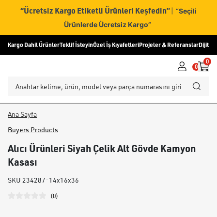
“Ücretsiz Kargo Etiketli Ürünleri Keşfedin”
|
“Seçili
Ürünlerde Ücretsiz Kargo”
Kargo Dahil Ürünler
Teklif İsteyin
Özel İş Kıyafetleri
Projeler & Referanslar
Dijital
0
0
Ana Sayfa
Buyers Products
Alıcı Ürünleri Siyah Çelik Alt Gövde Kamyon
Kasası
SKU
234287-14x16x36
(
0
)