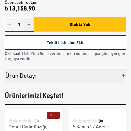
Ödenecek Toplam
:
₺ 13,158.90
Stokta Yok
Teklif Listesine Ekle
CST saat 15:00'ten önce verilen stokta bulunan siparişler aynı gün
kargoya verilir..
Ürün Detayı
Ürünlerimizi Keşfet!
%
11
(
0
)
(
0
)
Genel Çadır Kazığı,
S Kanca 12 Adet –