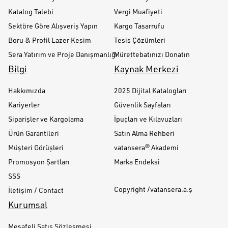
Katalog Talebi
Vergi Muafiyeti
Sektöre Göre Alışveriş Yapın
Kargo Tasarrufu
Boru & Profil Lazer Kesim
Tesis Çözümleri
Sera Yatırım ve Proje Danışmanlığı
Mürettebatınızı Donatın
Bilgi
Kaynak Merkezi
Hakkımızda
2025 Dijital Katalogları
Kariyerler
Güvenlik Sayfaları
Siparişler ve Kargolama
İpuçları ve Kılavuzları
Ürün Garantileri
Satın Alma Rehberi
Müşteri Görüşleri
vatansera® Akademi
Promosyon Şartları
Marka Endeksi
SSS
Copyright /vatansera.a.ş
İletişim / Contact
Kurumsal
Mesafeli Satış Sözleşmesi