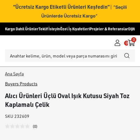
“Ücretsiz Kargo Etiketli Ürünleri Keşfedin”
|
“Seçili
Ürünlerde Ücretsiz Kargo”
Kargo Dahil Ürünler
Teklif İsteyin
Özel İş Kıyafetleri
Projeler & Referanslar
Dijital
0
0
Ana Sayfa
Buyers Products
Alıcı Ürünleri Üçlü Oval Işık Kutusu Siyah Toz
Kaplamalı Çelik
SKU
232609
(
0
)