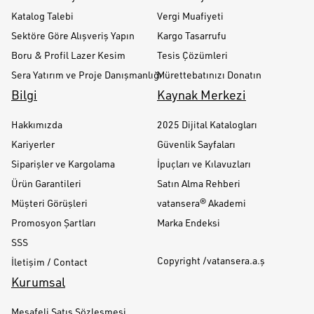
Katalog Talebi
Vergi Muafiyeti
Sektöre Göre Alışveriş Yapın
Kargo Tasarrufu
Boru & Profil Lazer Kesim
Tesis Çözümleri
Sera Yatırım ve Proje Danışmanlığı
Mürettebatınızı Donatın
Bilgi
Kaynak Merkezi
Hakkımızda
2025 Dijital Katalogları
Kariyerler
Güvenlik Sayfaları
Siparişler ve Kargolama
İpuçları ve Kılavuzları
Ürün Garantileri
Satın Alma Rehberi
Müşteri Görüşleri
vatansera® Akademi
Promosyon Şartları
Marka Endeksi
SSS
Copyright /vatansera.a.ş
İletişim / Contact
Kurumsal
Mesafeli Satış Sözleşmesi