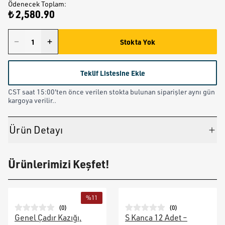
Ödenecek Toplam
:
₺ 2,580.90
Stokta Yok
Teklif Listesine Ekle
CST saat 15:00'ten önce verilen stokta bulunan siparişler aynı gün
kargoya verilir..
Ürün Detayı
Ürünlerimizi Keşfet!
%
11
(
0
)
(
0
)
Genel Çadır Kazığı,
S Kanca 12 Adet –