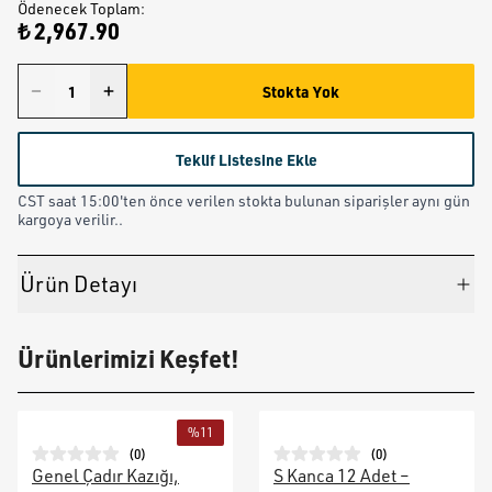
Ödenecek Toplam
:
₺ 2,967.90
Stokta Yok
Teklif Listesine Ekle
CST saat 15:00'ten önce verilen stokta bulunan siparişler aynı gün
kargoya verilir..
Ürün Detayı
Ürünlerimizi Keşfet!
%
11
(
0
)
(
0
)
Genel Çadır Kazığı,
S Kanca 12 Adet –