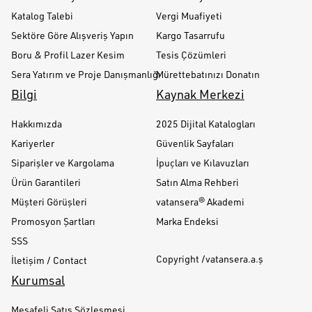
Katalog Talebi
Vergi Muafiyeti
Sektöre Göre Alışveriş Yapın
Kargo Tasarrufu
Boru & Profil Lazer Kesim
Tesis Çözümleri
Sera Yatırım ve Proje Danışmanlığı
Mürettebatınızı Donatın
Bilgi
Kaynak Merkezi
Hakkımızda
2025 Dijital Katalogları
Kariyerler
Güvenlik Sayfaları
Siparişler ve Kargolama
İpuçları ve Kılavuzları
Ürün Garantileri
Satın Alma Rehberi
Müşteri Görüşleri
vatansera® Akademi
Promosyon Şartları
Marka Endeksi
SSS
Copyright /vatansera.a.ş
İletişim / Contact
Kurumsal
Mesafeli Satış Sözleşmesi