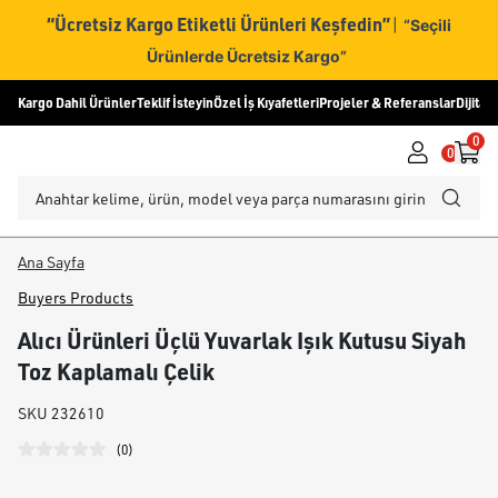
“Ücretsiz Kargo Etiketli Ürünleri Keşfedin”
|
“Seçili
Ürünlerde Ücretsiz Kargo”
Kargo Dahil Ürünler
Teklif İsteyin
Özel İş Kıyafetleri
Projeler & Referanslar
Dijital
0
0
Ana Sayfa
Buyers Products
Alıcı Ürünleri Üçlü Yuvarlak Işık Kutusu Siyah
Toz Kaplamalı Çelik
SKU
232610
(
0
)