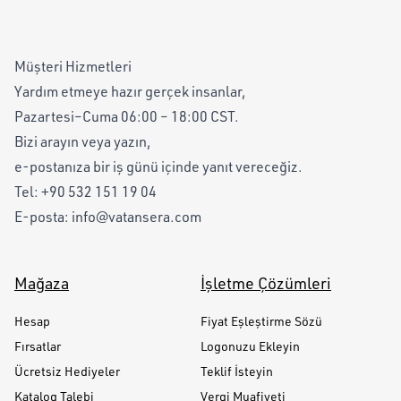
Müşteri Hizmetleri
Yardım etmeye hazır gerçek insanlar,
Pazartesi–Cuma 06:00 – 18:00 CST.
Bizi arayın veya yazın,
e-postanıza bir iş günü içinde yanıt vereceğiz.
Tel:
+90 532 151 19 04
E-posta:
info@vatansera.com
Mağaza
İşletme Çözümleri
Hesap
Fiyat Eşleştirme Sözü
Fırsatlar
Logonuzu Ekleyin
Ücretsiz Hediyeler
Teklif İsteyin
Katalog Talebi
Vergi Muafiyeti