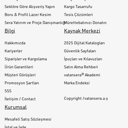
Sektöre Göre Alışveriş Yapın
Kargo Tasarrufu
Boru & Profil Lazer Kesim
Tesis Çözümleri
Sera Yatırım ve Proje Danışmanlığı
Mürettebatınızı Donatın
Bilgi
Kaynak Merkezi
Hakkımızda
2025 Dijital Katalogları
Kariyerler
Güvenlik Sayfaları
Siparişler ve Kargolama
İpuçları ve Kılavuzları
Ürün Garantileri
Satın Alma Rehberi
Müşteri Görüşleri
vatansera® Akademi
Promosyon Şartları
Marka Endeksi
SSS
Copyright /vatansera.a.ş
İletişim / Contact
Kurumsal
Mesafeli Satış Sözleşmesi
İptal ve İade