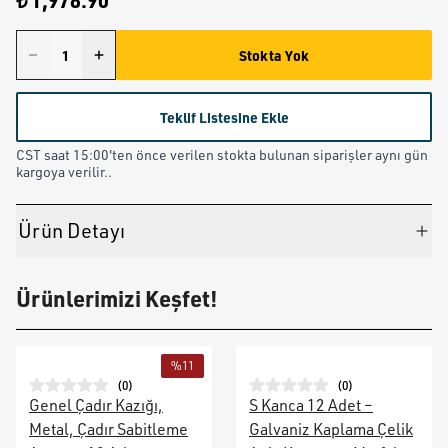
₺ 1,978.90
Stokta Yok
Teklif Listesine Ekle
CST saat 15:00'ten önce verilen stokta bulunan siparişler aynı gün
kargoya verilir..
Ürün Detayı
Ürünlerimizi Keşfet!
%
11
(
0
)
(
0
)
Genel Çadır Kazığı,
S Kanca 12 Adet –
Metal, Çadır Sabitleme
Galvaniz Kaplama Çelik