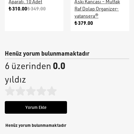
Aparatı, 10 Adet
Askı Kancası – Mutfak
₺ 310.00
₺ 349.00
Raf Dolap Organizer-
vatansera®
₺ 379.00
Henüz yorum bulunmamaktadır
0.0
6 üzerinden
yıldız
Yorum Ekle
Henüz yorum bulunmamaktadır