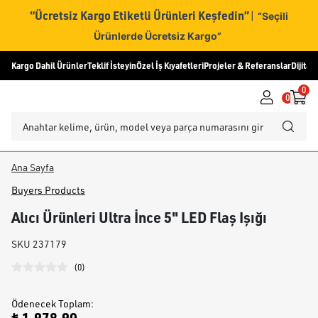
“Ücretsiz Kargo Etiketli Ürünleri Keşfedin”
|
“Seçili
Ürünlerde Ücretsiz Kargo”
Kargo Dahil Ürünler
Teklif İsteyin
Özel İş Kıyafetleri
Projeler & Referanslar
Dijital
0
0
Ana Sayfa
Buyers Products
Alıcı Ürünleri Ultra İnce 5" LED Flaş Işığı
SKU
237179
(
0
)
Ödenecek Toplam
: