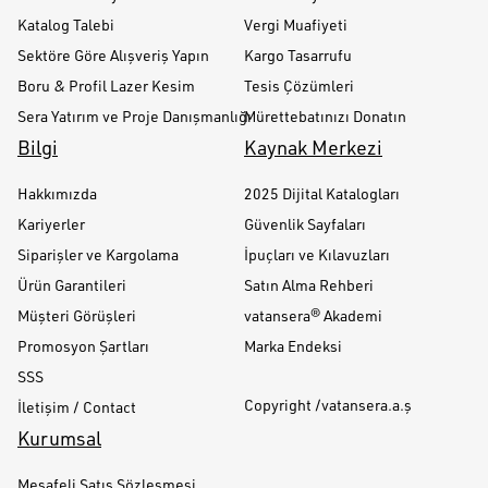
Katalog Talebi
Vergi Muafiyeti
Sektöre Göre Alışveriş Yapın
Kargo Tasarrufu
Boru & Profil Lazer Kesim
Tesis Çözümleri
Sera Yatırım ve Proje Danışmanlığı
Mürettebatınızı Donatın
Bilgi
Kaynak Merkezi
Hakkımızda
2025 Dijital Katalogları
Kariyerler
Güvenlik Sayfaları
Siparişler ve Kargolama
İpuçları ve Kılavuzları
Ürün Garantileri
Satın Alma Rehberi
Müşteri Görüşleri
vatansera® Akademi
Promosyon Şartları
Marka Endeksi
SSS
Copyright /vatansera.a.ş
İletişim / Contact
Kurumsal
Mesafeli Satış Sözleşmesi