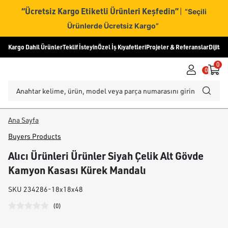
“Ücretsiz Kargo Etiketli Ürünleri Keşfedin”
|
“Seçili
Ürünlerde Ücretsiz Kargo”
Kargo Dahil Ürünler
Teklif İsteyin
Özel İş Kıyafetleri
Projeler & Referanslar
Dijital
0
0
Ana Sayfa
Buyers Products
Alıcı Ürünleri Ürünler Siyah Çelik Alt Gövde
Kamyon Kasası Kürek Mandalı
SKU
234286-18x18x48
(
0
)