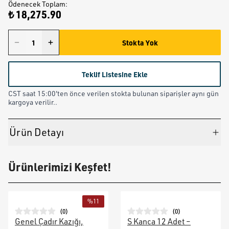
Ödenecek Toplam
:
₺ 18,275.90
Stokta Yok
Teklif Listesine Ekle
CST saat 15:00'ten önce verilen stokta bulunan siparişler aynı gün
kargoya verilir..
Ürün Detayı
Ürünlerimizi Keşfet!
%
11
(
0
)
(
0
)
Genel Çadır Kazığı,
S Kanca 12 Adet –