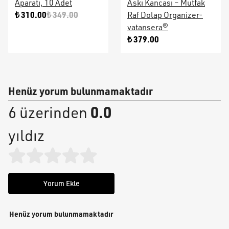
Aparatı, 10 Adet
Askı Kancası – Mutfak
₺ 310.00
₺ 349.00
Raf Dolap Organizer-
vatansera®
₺ 379.00
Henüz yorum bulunmamaktadır
0.0
6 üzerinden
yıldız
Yorum Ekle
Henüz yorum bulunmamaktadır