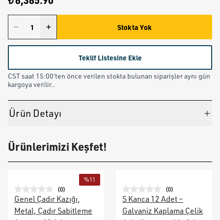
₺ 8,385.90
Stokta Yok
Teklif Listesine Ekle
CST saat 15:00'ten önce verilen stokta bulunan siparişler aynı gün
kargoya verilir..
Ürün Detayı
Ürünlerimizi Keşfet!
%
11
(
0
)
(
0
)
Genel Çadır Kazığı,
S Kanca 12 Adet –
Metal, Çadır Sabitleme
Galvaniz Kaplama Çelik