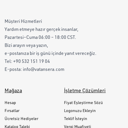
Müşteri Hizmetleri
Yardım etmeye hazır gerçek insanlar,
Pazartesi–Cuma 06:00 – 18:00 CST.
Bizi arayın veya yazın,
e-postanıza bir iş günü içinde yanıt vereceğiz.
Tel:
+90 532 151 19 04
E-posta:
info@vatansera.com
Mağaza
İşletme Çözümleri
Hesap
Fiyat Eşleştirme Sözü
Fırsatlar
Logonuzu Ekleyin
Ücretsiz Hediyeler
Teklif İsteyin
Katalog Talebi
Vergi Muafiyeti