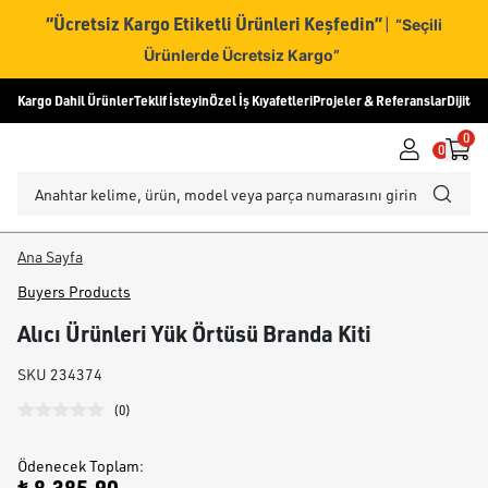
“Ücretsiz Kargo Etiketli Ürünleri Keşfedin”
|
“Seçili
Ürünlerde Ücretsiz Kargo”
Kargo Dahil Ürünler
Teklif İsteyin
Özel İş Kıyafetleri
Projeler & Referanslar
Dijital
0
0
Ana Sayfa
Buyers Products
Alıcı Ürünleri Yük Örtüsü Branda Kiti
SKU
234374
(
0
)
Ödenecek Toplam
: