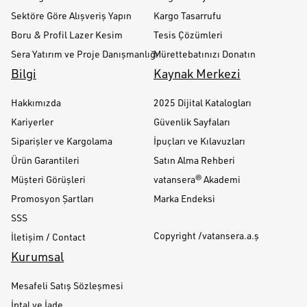
Sektöre Göre Alışveriş Yapın
Kargo Tasarrufu
Boru & Profil Lazer Kesim
Tesis Çözümleri
Sera Yatırım ve Proje Danışmanlığı
Mürettebatınızı Donatın
Bilgi
Kaynak Merkezi
Hakkımızda
2025 Dijital Katalogları
Kariyerler
Güvenlik Sayfaları
Siparişler ve Kargolama
İpuçları ve Kılavuzları
Ürün Garantileri
Satın Alma Rehberi
Müşteri Görüşleri
vatansera® Akademi
Promosyon Şartları
Marka Endeksi
SSS
Copyright /vatansera.a.ş
İletişim / Contact
Kurumsal
Mesafeli Satış Sözleşmesi
İptal ve İade