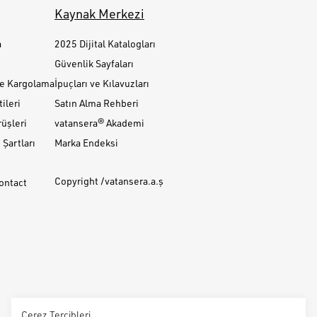
Kaynak Merkezi
a
2025 Dijital Katalogları
Güvenlik Sayfaları
ve Kargolama
İpuçları ve Kılavuzları
ileri
Satın Alma Rehberi
üşleri
vatansera® Akademi
Şartları
Marka Endeksi
Copyright /vatansera.a.ş
Contact
Çerez Tercihleri