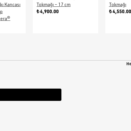
kı Kancası
Tokmağı – 17 cm
Tokmağı
₺ 4,900.00
₺ 4,550.0
ap
sera®
He