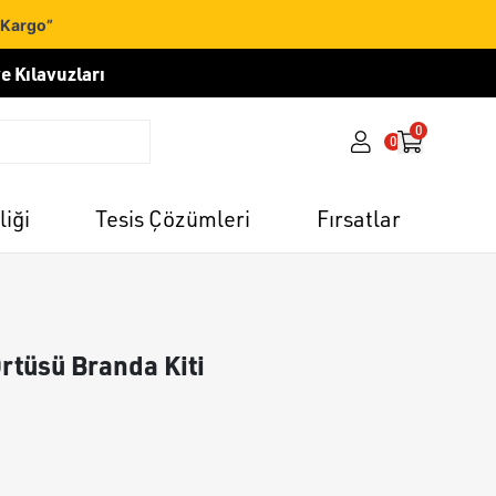
 Kargo”
e Kılavuzları
0
0
liği
Tesis Çözümleri
Fırsatlar
Örtüsü Branda Kiti