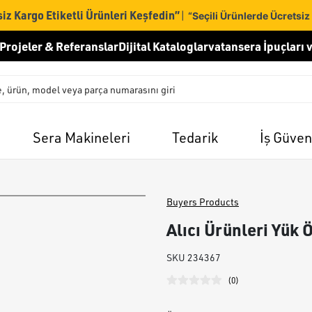
iz Kargo Etiketli Ürünleri Keşfedin”
|
“Seçili Ürünlerde Ücretsiz
Projeler & Referanslar
Dijital Kataloglar
vatansera İpuçları v
Sera Makineleri
Tedarik
İş Güven
Buyers Products
Alıcı Ürünleri Yük 
SKU
234367
(
0
)