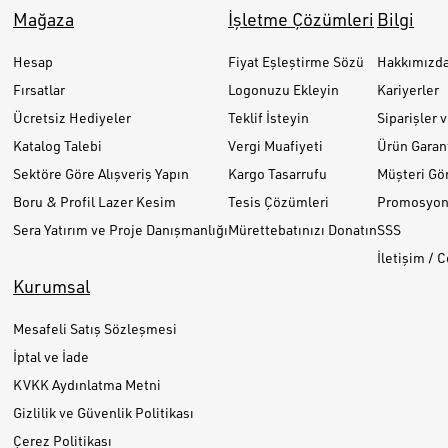
Mağaza
İşletme Çözümleri
Bilgi
Hesap
Fiyat Eşleştirme Sözü
Hakkımızd
Fırsatlar
Logonuzu Ekleyin
Kariyerler
Ücretsiz Hediyeler
Teklif İsteyin
Siparişler 
Katalog Talebi
Vergi Muafiyeti
Ürün Garant
Sektöre Göre Alışveriş Yapın
Kargo Tasarrufu
Müşteri Gör
Boru & Profil Lazer Kesim
Tesis Çözümleri
Promosyon 
Sera Yatırım ve Proje Danışmanlığı
Mürettebatınızı Donatın
SSS
İletişim / 
Kurumsal
Mesafeli Satış Sözleşmesi
İptal ve İade
KVKK Aydınlatma Metni
Gizlilik ve Güvenlik Politikası
Çerez Politikası