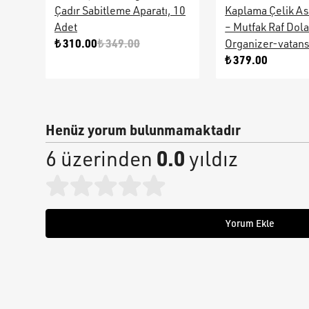
Çadır Sabitleme Aparatı, 10
Kaplama Çelik As
Adet
– Mutfak Raf Dol
₺ 310.00
₺ 349.00
Organizer-vatan
₺ 379.00
Henüz yorum bulunmamaktadır
0.0
6 üzerinden
yıldız
Yorum Ekle