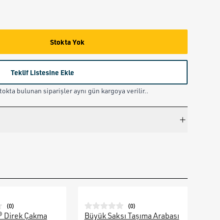
Stokta Yok
Teklif Listesine Ekle
okta bulunan siparişler aynı gün kargoya verilir..
(
0
)
(
0
)
® Direk Çakma
Büyük Saksı Taşıma Arabası
Galv