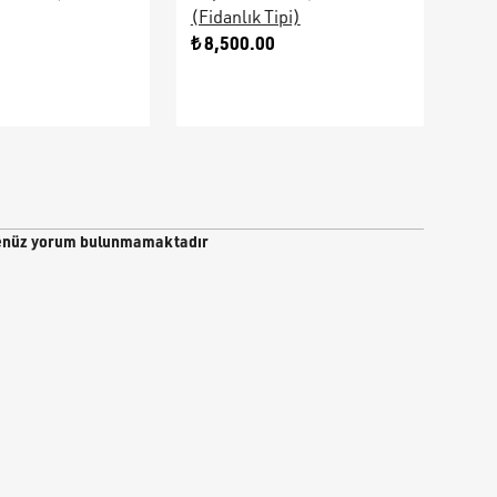
(Fidanlık Tipi)
Ara
0
₺ 8,500.00
₺ 9
nüz yorum bulunmamaktadır