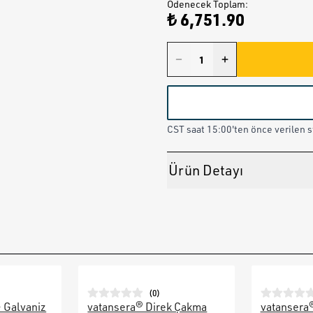
Ödenecek Toplam
:
₺ 6,751.90
CST saat 15:00'ten önce verilen st
Ürün Detayı
(
0
)
– Galvaniz
vatansera® Direk Çakma
vatansera