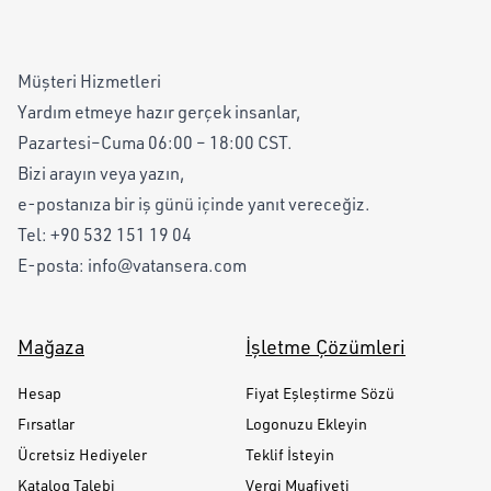
Müşteri Hizmetleri
Yardım etmeye hazır gerçek insanlar,
Pazartesi–Cuma 06:00 – 18:00 CST.
Bizi arayın veya yazın,
e-postanıza bir iş günü içinde yanıt vereceğiz.
Tel:
+90 532 151 19 04
E-posta:
info@vatansera.com
Mağaza
İşletme Çözümleri
Hesap
Fiyat Eşleştirme Sözü
Fırsatlar
Logonuzu Ekleyin
Ücretsiz Hediyeler
Teklif İsteyin
Katalog Talebi
Vergi Muafiyeti