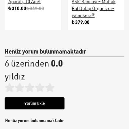
Aparatı, 10 Adet
Askı Kancası – Mutfak
₺ 310.00
₺ 349.00
Raf Dolap Organizer-
vatansera®
₺ 379.00
Henüz yorum bulunmamaktadır
0.0
6 üzerinden
yıldız
Yorum Ekle
Henüz yorum bulunmamaktadır