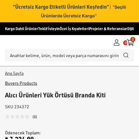
“Ücretsiz Kargo Etiketli Ürünleri Keşfedin”
|
“Seçili
Ürünlerde Ücretsiz Kargo”
Kargo Dahil Ürünler
Teklif İsteyin
Özel İş Kıyafetleri
Projeler & Referanslar
Dijital
0
0
Ana Sayfa
Buyers Products
Alıcı Ürünleri Yük Örtüsü Branda Kiti
SKU
234372
(
0
)
Ödenecek Toplam
: