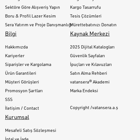
Sektöre Göre Alışveriş Yapın
Kargo Tasarrufu
Boru & Profil Lazer Kesim
Tesis Çözümleri
Sera Yatırım ve Proje Danışmanlığı
Mürettebatınızı Donatın
Bilgi
Kaynak Merkezi
Hakkımızda
2025 Dijital Katalogları
Kariyerler
Güvenlik Sayfaları
Siparişler ve Kargolama
İpuçları ve Kılavuzları
Ürün Garantileri
Satın Alma Rehberi
Müşteri Görüşleri
vatansera® Akademi
Promosyon Şartları
Marka Endeksi
SSS
Copyright /vatansera.a.ş
İletişim / Contact
Kurumsal
Mesafeli Satış Sözleşmesi
İptal ve İade