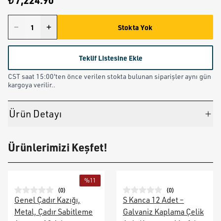
₺ 7,224.90
Stokta Yok
Teklif Listesine Ekle
CST saat 15:00'ten önce verilen stokta bulunan siparişler aynı gün
kargoya verilir..
Ürün Detayı
Ürünlerimizi Keşfet!
%
11
(
0
)
(
0
)
Genel Çadır Kazığı,
S Kanca 12 Adet –
Metal, Çadır Sabitleme
Galvaniz Kaplama Çelik