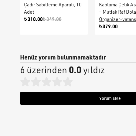
Çadır Sabitleme Aparatı, 10
Kaplama Çelik As
Adet
– Mutfak Raf Dol
₺ 310.00
₺ 349.00
Organizer-vatan
₺ 379.00
Henüz yorum bulunmamaktadır
0.0
6 üzerinden
yıldız
Yorum Ekle