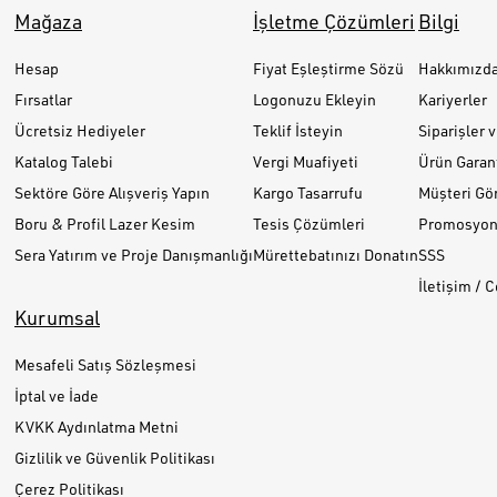
Mağaza
İşletme Çözümleri
Bilgi
Hesap
Fiyat Eşleştirme Sözü
Hakkımızd
Fırsatlar
Logonuzu Ekleyin
Kariyerler
Ücretsiz Hediyeler
Teklif İsteyin
Siparişler 
Katalog Talebi
Vergi Muafiyeti
Ürün Garant
Sektöre Göre Alışveriş Yapın
Kargo Tasarrufu
Müşteri Gör
Boru & Profil Lazer Kesim
Tesis Çözümleri
Promosyon 
Sera Yatırım ve Proje Danışmanlığı
Mürettebatınızı Donatın
SSS
İletişim / 
Kurumsal
Mesafeli Satış Sözleşmesi
İptal ve İade
KVKK Aydınlatma Metni
Gizlilik ve Güvenlik Politikası
Çerez Politikası