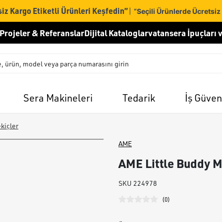
iz Kargo Etiketli Ürünleri Keşfedin”
|
“Seçili Ürünlerde Ücretsiz
Projeler & Referanslar
Dijital Kataloglar
vatansera İpuçları v
Sera Makineleri
Tedarik
İş Güven
ekiçler
AME
AME Little Buddy M
SKU
224978
(
0
)