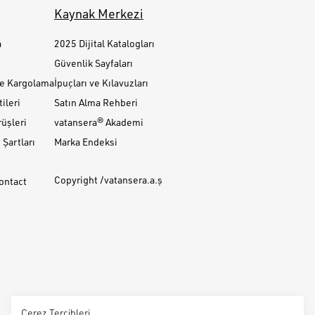
Kaynak Merkezi
a
2025 Dijital Katalogları
Güvenlik Sayfaları
ve Kargolama
İpuçları ve Kılavuzları
ileri
Satın Alma Rehberi
üşleri
vatansera® Akademi
Şartları
Marka Endeksi
Copyright /vatansera.a.ş
Contact
Çerez Tercihleri