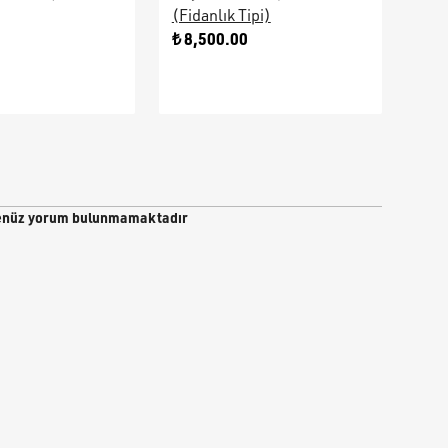
(Fidanlık Tipi)
Ara
0
₺ 8,500.00
₺ 9
nüz yorum bulunmamaktadır