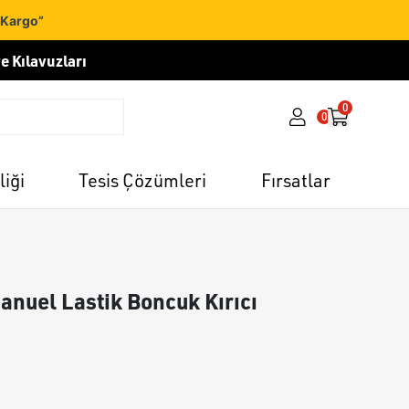
 Kargo”
e Kılavuzları
0
0
liği
Tesis Çözümleri
Fırsatlar
anuel Lastik Boncuk Kırıcı