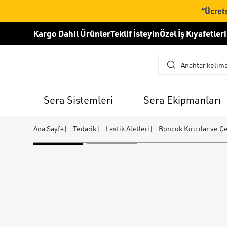
“Ücrets
Kargo Dahil Ürünler
Teklif İsteyin
Özel İş Kıyafetleri
Sera Sistemleri
Sera Ekipmanları
Ana Sayfa
|
Tedarik
|
Lastik Aletleri
|
Boncuk Kırıcılar ve Ç