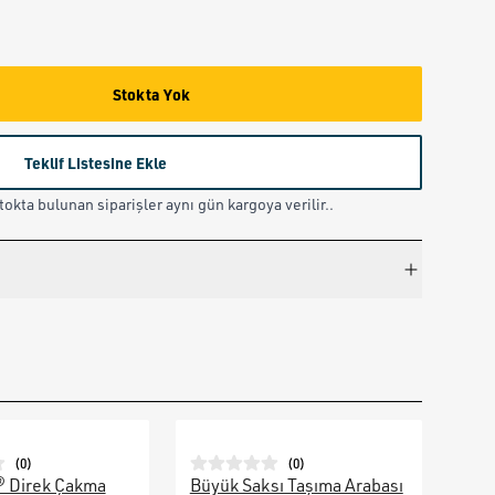
Stokta Yok
Teklif Listesine Ekle
okta bulunan siparişler aynı gün kargoya verilir..
(
0
)
(
0
)
® Direk Çakma
Büyük Saksı Taşıma Arabası
Galv