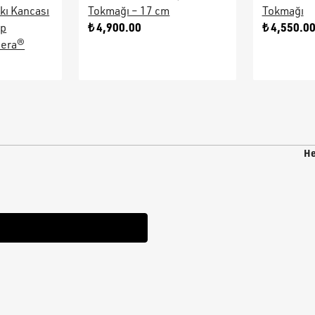
kı Kancası
Tokmağı – 17 cm
Tokmağı
₺ 4,900.00
₺ 4,550.0
ap
sera®
He