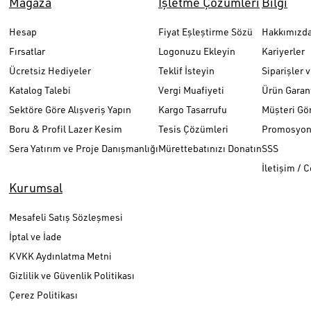
Mağaza
İşletme Çözümleri
Bilgi
Hesap
Fiyat Eşleştirme Sözü
Hakkımızd
Fırsatlar
Logonuzu Ekleyin
Kariyerler
Ücretsiz Hediyeler
Teklif İsteyin
Siparişler 
Katalog Talebi
Vergi Muafiyeti
Ürün Garant
Sektöre Göre Alışveriş Yapın
Kargo Tasarrufu
Müşteri Gör
Boru & Profil Lazer Kesim
Tesis Çözümleri
Promosyon 
Sera Yatırım ve Proje Danışmanlığı
Mürettebatınızı Donatın
SSS
İletişim / 
Kurumsal
Mesafeli Satış Sözleşmesi
İptal ve İade
KVKK Aydınlatma Metni
Gizlilik ve Güvenlik Politikası
Çerez Politikası