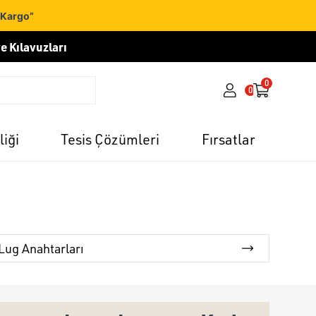
 Kargo”
e Kılavuzları
0
0
liği
Tesis Çözümleri
Fırsatlar
Lug Anahtarları