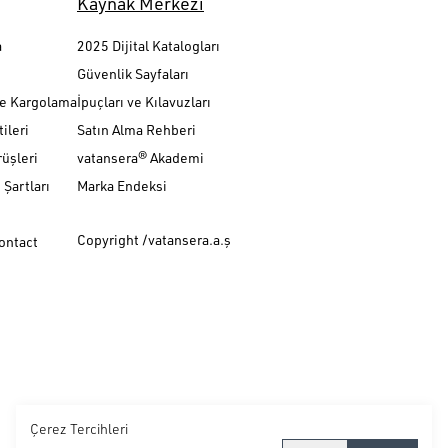
Kaynak Merkezi
a
2025 Dijital Katalogları
Güvenlik Sayfaları
ve Kargolama
İpuçları ve Kılavuzları
ileri
Satın Alma Rehberi
üşleri
vatansera® Akademi
Şartları
Marka Endeksi
Copyright /vatansera.a.ş
Contact
Çerez Tercihleri