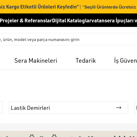
iz Kargo Etiketli Ürünleri Keşfedin”
|
“Seçili Ürünlerde Ücretsiz
Projeler & Referanslar
Dijital Kataloglar
vatansera İpuçları v
Sera Makineleri
Tedarik
İş Güven
Lastik Demirleri