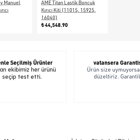
dy Manuel
AME Titan Lastik Boncuk
rıcı
Kırıcı Kiti (11015, 15925,
16040)
₺ 44,548.90
nle Seçilmiş Ürünler
vatansera Garanti
n ekibimiz her ürünü
Ürün size uymuyorsa,
düzeltiriz. Garantil
seçip test etti.