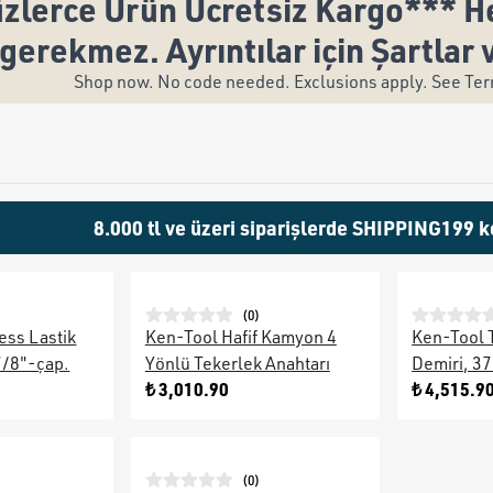
zlerce Ürün Ücretsiz Kargo*** He
gerekmez. Ayrıntılar için Şartlar 
Shop now. No code needed. Exclusions apply. See Term
8.000 tl ve üzeri siparişlerde SHIPPING199 k
(
0
)
ess Lastik
Ken-Tool Hafif Kamyon 4
Ken-Tool 
7/8"-çap.
Yönlü Tekerlek Anahtarı
Demiri, 37
₺ 3,010.90
₺ 4,515.9
(
0
)