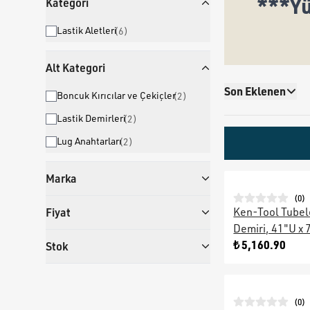
***Yü
Kategori
Lastik Aletleri
(
6
)
Alt Kategori
Son Eklenen
Boncuk Kırıcılar ve Çekiçler
(
2
)
Lastik Demirleri
(
2
)
Lug Anahtarları
(
2
)
Marka
(
0
)
Fiyat
Ken-Tool Tubel
Demiri, 41"U x 
₺ 5,160.90
Stok
(
0
)