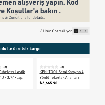
men alışveriş yapın. Kod
ve Koşullar'a bakın .
s & Conditions for details.
6 Ürün Gösteriliyor
4
5
6
odu ile ücretsiz kargo
(
0
)
(
0
)
Tubeless Lastik
KEN-TOOL Semi Kamyon 4
"U x 3/4"-çap.
Yönlü Tekerlek Anahtarı
0
₺ 6,665.90