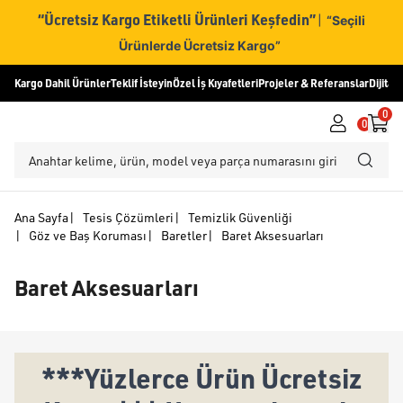
“Ücretsiz Kargo Etiketli Ürünleri Keşfedin”
|
“Seçili
Ürünlerde Ücretsiz Kargo”
Kargo Dahil Ürünler
Teklif İsteyin
Özel İş Kıyafetleri
Projeler & Referanslar
Dijital
0
0
Ana Sayfa
|
Tesis Çözümleri
|
Temizlik Güvenliği
|
Göz ve Baş Koruması
|
Baretler
|
Baret Aksesuarları
Baret Aksesuarları
***Yüzlerce Ürün Ücretsiz