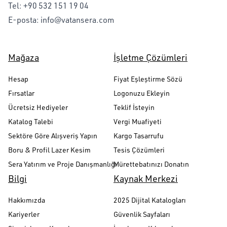
Tel:
+90 532 151 19 04
E-posta:
info@vatansera.com
Mağaza
İşletme Çözümleri
Hesap
Fiyat Eşleştirme Sözü
Fırsatlar
Logonuzu Ekleyin
Ücretsiz Hediyeler
Teklif İsteyin
Katalog Talebi
Vergi Muafiyeti
Sektöre Göre Alışveriş Yapın
Kargo Tasarrufu
Boru & Profil Lazer Kesim
Tesis Çözümleri
Sera Yatırım ve Proje Danışmanlığı
Mürettebatınızı Donatın
Bilgi
Kaynak Merkezi
Hakkımızda
2025 Dijital Katalogları
Kariyerler
Güvenlik Sayfaları