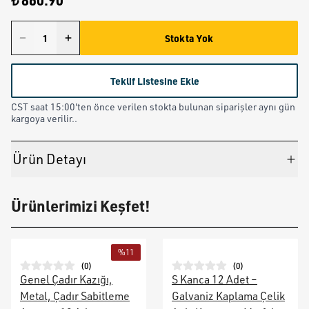
₺ 860.90
Stokta Yok
Teklif Listesine Ekle
CST saat 15:00'ten önce verilen stokta bulunan siparişler aynı gün
kargoya verilir..
Ürün Detayı
Ürünlerimizi Keşfet!
%
11
(
0
)
(
0
)
Genel Çadır Kazığı,
S Kanca 12 Adet –
Metal, Çadır Sabitleme
Galvaniz Kaplama Çelik