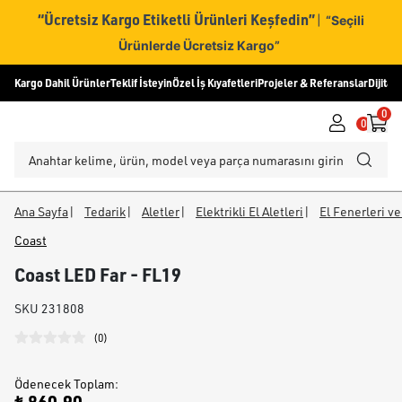
“Ücretsiz Kargo Etiketli Ürünleri Keşfedin”
|
“Seçili
Ürünlerde Ücretsiz Kargo”
Kargo Dahil Ürünler
Teklif İsteyin
Özel İş Kıyafetleri
Projeler & Referanslar
Dijital
0
0
Ana Sayfa
|
Tedarik
|
Aletler
|
Elektrikli El Aletleri
|
El Fenerleri ve 
Coast
Coast LED Far - FL19
SKU
231808
(
0
)
Ödenecek Toplam
: