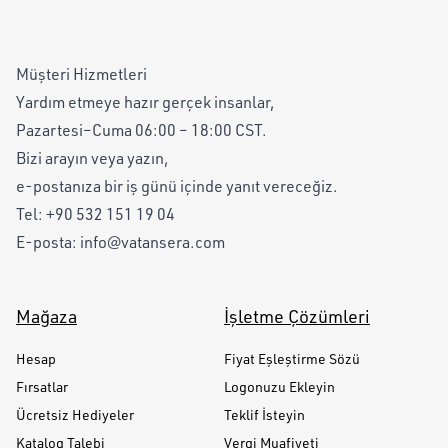
Müşteri Hizmetleri
Yardım etmeye hazır gerçek insanlar,
Pazartesi–Cuma 06:00 – 18:00 CST.
Bizi arayın veya yazın,
e-postanıza bir iş günü içinde yanıt vereceğiz.
Tel:
+90 532 151 19 04
E-posta:
info@vatansera.com
Mağaza
İşletme Çözümleri
Hesap
Fiyat Eşleştirme Sözü
Fırsatlar
Logonuzu Ekleyin
Ücretsiz Hediyeler
Teklif İsteyin
Katalog Talebi
Vergi Muafiyeti