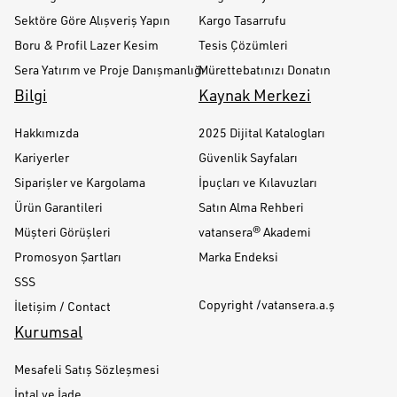
Sektöre Göre Alışveriş Yapın
Kargo Tasarrufu
Boru & Profil Lazer Kesim
Tesis Çözümleri
Sera Yatırım ve Proje Danışmanlığı
Mürettebatınızı Donatın
Bilgi
Kaynak Merkezi
Hakkımızda
2025 Dijital Katalogları
Kariyerler
Güvenlik Sayfaları
Siparişler ve Kargolama
İpuçları ve Kılavuzları
Ürün Garantileri
Satın Alma Rehberi
Müşteri Görüşleri
vatansera® Akademi
Promosyon Şartları
Marka Endeksi
SSS
Copyright /vatansera.a.ş
İletişim / Contact
Kurumsal
Mesafeli Satış Sözleşmesi
İptal ve İade