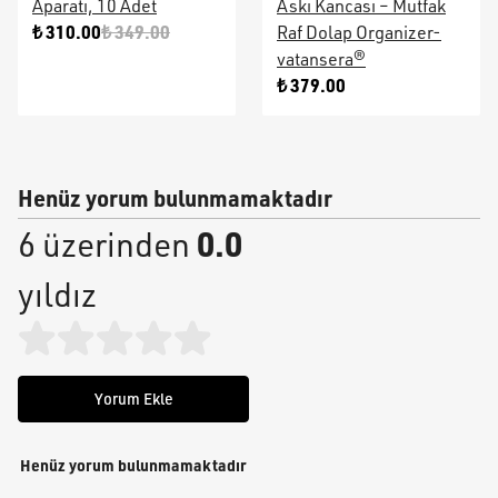
Aparatı, 10 Adet
Askı Kancası – Mutfak
₺ 310.00
₺ 349.00
Raf Dolap Organizer-
vatansera®
₺ 379.00
Henüz yorum bulunmamaktadır
0.0
6 üzerinden
yıldız
Yorum Ekle
Henüz yorum bulunmamaktadır