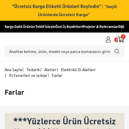
“Ücretsiz Kargo Etiketli Ürünleri Keşfedin”
|
“Seçili
Ürünlerde Ücretsiz Kargo”
Kargo Dahil Ürünler
Teklif İsteyin
Özel İş Kıyafetleri
Projeler & Referanslar
Dijital
0
0
Ana Sayfa
|
Tedarik
|
Aletler
|
Elektrikli El Aletleri
|
El Fenerleri ve Işıklar
|
Farlar
Farlar
***Yüzlerce Ürün Ücretsiz