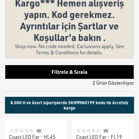
Kargo*** Hemen alışveriş
yapın. Kod gerekmez.
Ayrıntılar için Şartlar ve
Koşullar'a bakın .
Shop now. No code needed. Exclusions apply. See
Terms & Conditions for details.
Filtrele & Sırala
2 Ürün Gösteriliyor
8.000 tl ve üzeri siparişlerde SHIPPING199 kodu ile ücretsiz
kargo
(
0
)
(
0
)
Coast LED Far - HL45
Coast LED Far - FL19