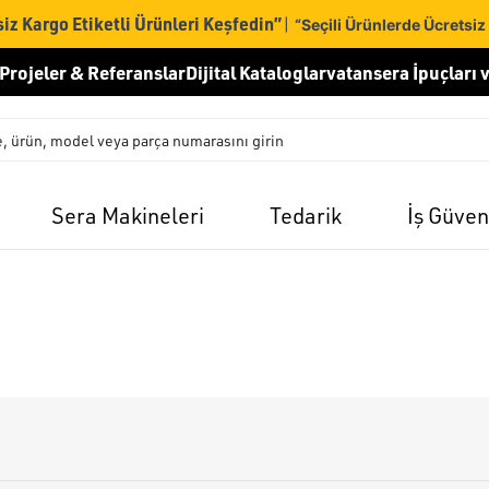
iz Kargo Etiketli Ürünleri Keşfedin”
|
“Seçili Ürünlerde Ücretsiz
Projeler & Referanslar
Dijital Kataloglar
vatansera İpuçları v
Sera Makineleri
Tedarik
İş Güven