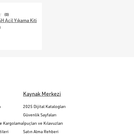
(
0
)
Acil Yıkama Kiti
0
Kaynak Merkezi
a
2025 Dijital Katalogları
Güvenlik Sayfaları
ve Kargolama
İpuçları ve Kılavuzları
ileri
Satın Alma Rehberi