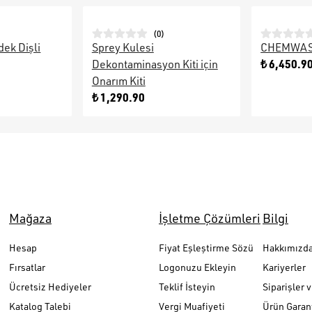
(
0
)
k Dişli
Sprey Kulesi
CHEMWASH 
₺ 6,450.9
Dekontaminasyon Kiti için
Onarım Kiti
₺ 1,290.90
Mağaza
İşletme Çözümleri
Bilgi
Hesap
Fiyat Eşleştirme Sözü
Hakkımızd
Fırsatlar
Logonuzu Ekleyin
Kariyerler
Ücretsiz Hediyeler
Teklif İsteyin
Siparişler 
Katalog Talebi
Vergi Muafiyeti
Ürün Garant