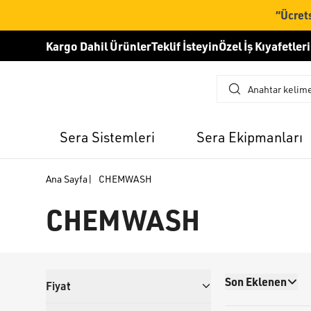
“Ücrets
Kargo Dahil Ürünler
Teklif İsteyin
Özel İş Kıyafetleri
Sera Sistemleri
Sera Ekipmanları
Ana Sayfa
|
CHEMWASH
CHEMWASH
Son Eklenen
Fiyat