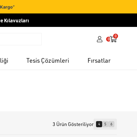
 Kargo”
e Kılavuzları
0
0
liği
Tesis Çözümleri
Fırsatlar
3 Ürün Gösteriliyor
4
5
6