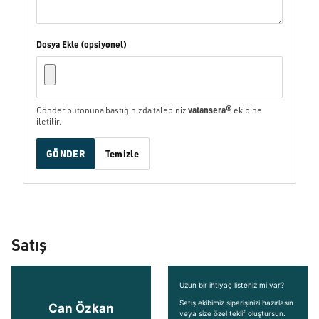
Dosya Ekle (opsiyonel)
vatansera®
Gönder butonuna bastığınızda talebiniz
ekibine
iletilir.
GÖNDER
Temizle
Satış
Uzun bir ihtiyaç listeniz mi var?
Satış ekibimiz siparişinizi hazırlasın
Can Özkan
veya size özel teklif oluştursun.