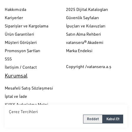
Hakkımızda
2025 Dijital Katalogları
Kariyerler
Güvenlik Sayfaları
Siparişler ve Kargolama
İpuçları ve Kılavuzları
Ürün Garantileri
Satın Alma Rehberi
Müşteri Görüşleri
vatansera® Akademi
Promosyon Şartları
Marka Endeksi
SSS
Copyright /vatansera.a.ş
İletişim / Contact
Kurumsal
Mesafeli Satış Sözleşmesi
İptal ve İade
KVKK Aydınlatma Metni
Çerez Tercihleri
Gizlilik ve Güvenlik Politikası
Reddet
Kabul Et
Çerez Politikası