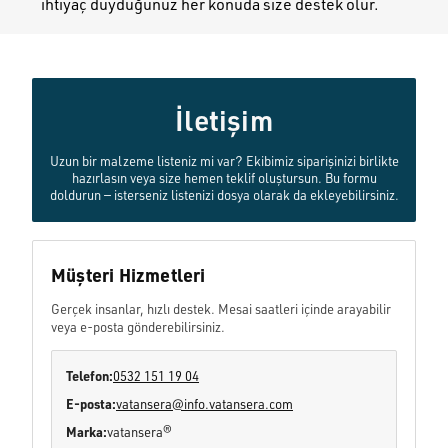
ihtiyaç duyduğunuz her konuda size destek olur.
İletişim
Uzun bir malzeme listeniz mi var? Ekibimiz siparişinizi birlikte
hazırlasın veya size hemen teklif oluştursun. Bu formu
doldurun — isterseniz listenizi dosya olarak da ekleyebilirsiniz.
Müşteri Hizmetleri
Gerçek insanlar, hızlı destek. Mesai saatleri içinde arayabilir
veya e-posta gönderebilirsiniz.
Telefon:
0532 151 19 04
E-posta:
vatansera@info.vatansera.com
Marka:
vatansera®