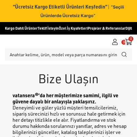
“Ücretsiz Kargo Etiketli Ürünleri Keşfedin”
|
“Seçili
Ürünlerde Ücretsiz Kargo”
Kargo Dahil Ürünler
Teklif İsteyin
Özel İş Kıyafetleri
Projeler & Referanslar
Dijital
0
0
Bize Ulaşın
vatansera®’da her müşterimize samimi, ilgili ve
güvene dayalı bir anlayışla yaklaşırız.
Deneyimli ve güler yüzlü müşteri temsilcilerimiz,
sipariş sürecinizi hızlı ve sorunsuz hale getirmek için
her detayı titizlikle ele alır. Fiyatlandırma ve stok
durumu hakkında sorularınızı yanıtlar, adres ve hesap
bilgilerinizi günceller, katalog taleplerinizi işler ve