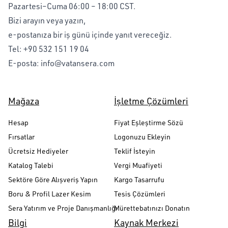
Pazartesi–Cuma 06:00 – 18:00 CST.
Bizi arayın veya yazın,
e-postanıza bir iş günü içinde yanıt vereceğiz.
Tel:
+90 532 151 19 04
E-posta:
info@vatansera.com
Mağaza
İşletme Çözümleri
Hesap
Fiyat Eşleştirme Sözü
Fırsatlar
Logonuzu Ekleyin
Ücretsiz Hediyeler
Teklif İsteyin
Katalog Talebi
Vergi Muafiyeti
Sektöre Göre Alışveriş Yapın
Kargo Tasarrufu
Boru & Profil Lazer Kesim
Tesis Çözümleri
Sera Yatırım ve Proje Danışmanlığı
Mürettebatınızı Donatın
Bilgi
Kaynak Merkezi