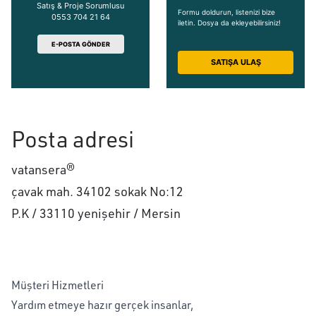
Satış & Proje Sorumlusu
Formu doldurun, listenizi bize
0553 704 21 64
iletin. Dosya da ekleyebilirsiniz!
E-POSTA GÖNDER
SATIŞA ULAŞ
Posta adresi
vatansera®
çavak mah. 34102 sokak No:12
P.K / 33110
yenişehir / Mersin
Müşteri Hizmetleri
Yardım etmeye hazır gerçek insanlar,