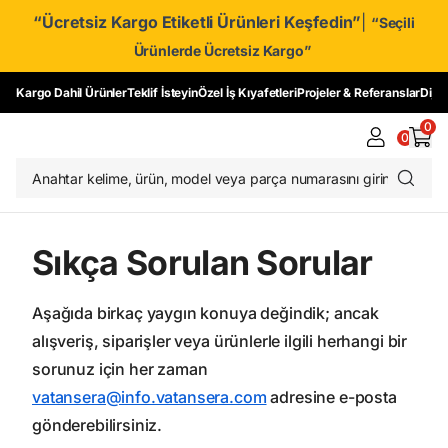
“Ücretsiz Kargo Etiketli Ürünleri Keşfedin”
|
“Seçili
Ürünlerde Ücretsiz Kargo”
Kargo Dahil Ürünler
Teklif İsteyin
Özel İş Kıyafetleri
Projeler & Referanslar
Dijit
0
0
Sıkça Sorulan Sorular
Aşağıda birkaç yaygın konuya değindik; ancak
alışveriş, siparişler veya ürünlerle ilgili herhangi bir
sorunuz için her zaman
vatansera@info.vatansera.com
adresine e-posta
gönderebilirsiniz.