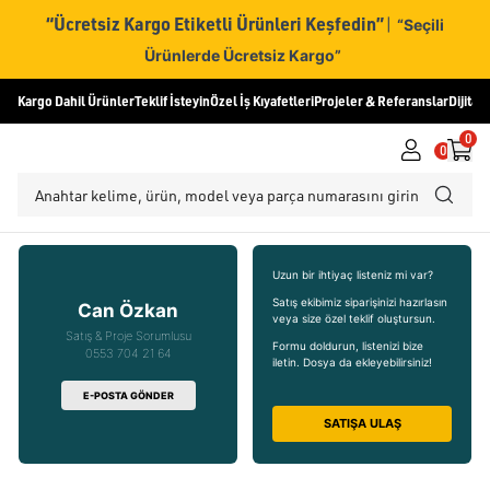
“Ücretsiz Kargo Etiketli Ürünleri Keşfedin”
|
“Seçili
Ürünlerde Ücretsiz Kargo”
Kargo Dahil Ürünler
Teklif İsteyin
Özel İş Kıyafetleri
Projeler & Referanslar
Dijital
0
0
Uzun bir ihtiyaç listeniz mi var?
Satış ekibimiz siparişinizi hazırlasın
Can Özkan
veya size özel teklif oluştursun.
Satış & Proje Sorumlusu
Formu doldurun, listenizi bize
0553 704 21 64
iletin. Dosya da ekleyebilirsiniz!
E-POSTA GÖNDER
SATIŞA ULAŞ