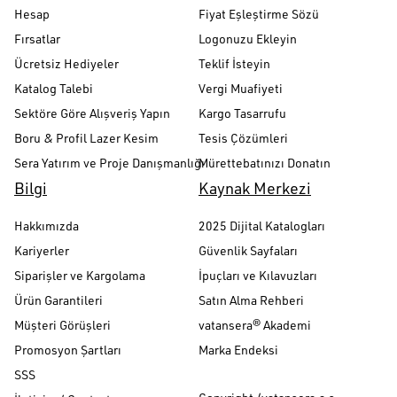
Hesap
Fiyat Eşleştirme Sözü
Fırsatlar
Logonuzu Ekleyin
Ücretsiz Hediyeler
Teklif İsteyin
Katalog Talebi
Vergi Muafiyeti
Sektöre Göre Alışveriş Yapın
Kargo Tasarrufu
Boru & Profil Lazer Kesim
Tesis Çözümleri
Sera Yatırım ve Proje Danışmanlığı
Mürettebatınızı Donatın
Bilgi
Kaynak Merkezi
Hakkımızda
2025 Dijital Katalogları
Kariyerler
Güvenlik Sayfaları
Siparişler ve Kargolama
İpuçları ve Kılavuzları
Ürün Garantileri
Satın Alma Rehberi
Müşteri Görüşleri
vatansera® Akademi
Promosyon Şartları
Marka Endeksi
SSS