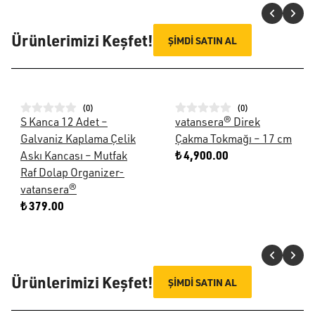
Ürünlerimizi Keşfet!
ŞİMDİ SATIN AL
(
0
)
(
0
)
S Kanca 12 Adet –
vatansera® Direk
Galvaniz Kaplama Çelik
Çakma Tokmağı – 17 cm
₺ 4,900.00
Askı Kancası – Mutfak
Raf Dolap Organizer-
vatansera®
₺ 379.00
Ürünlerimizi Keşfet!
ŞİMDİ SATIN AL