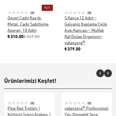
%
11
(
0
)
(
0
)
Genel Çadır Kazığı,
S Kanca 12 Adet –
Metal, Çadır Sabitleme
Galvaniz Kaplama Çelik
Aparatı, 10 Adet
Askı Kancası – Mutfak
₺ 310.00
₺ 349.00
Raf Dolap Organizer-
vatansera®
₺ 379.00
Ürünlerimizi Keşfet!
(
0
)
(
0
)
Pipe Rail Trolley |
vatansera® Profesyonel
Kültürel İşlem Arabası |
Yarı Otomatik Sera